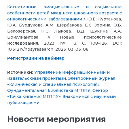
Когнитивные, эмоциональные и социальные
особенности детей младшего школьного возраста с
онкологическими заболеваниями
/ Ю.Е. Куртанова,
Ю.А. Бурдукова, А.М. Щербакова, Е.С. Зорина, О.В.
Белозерская, Н.С. Лыкова, В.Д. Щукина, А.А.
Бриллиантова // Новые психологические
исследования. 2023. № 3. С. 108–126. DOI:
10.51217/npsyresearch_2023_03_03_06
Регистрации на вебинар
Источники:
Управление информационными и
издательскими проектами
,
Электронный журнал
«Клиническая и специальная психология»
,
Фундаментальная библиотека МГППУ
,
Сектор
«Точка кипения МГППУ»
,
Знакомимся с научными
публикациями
Новости мероприятия