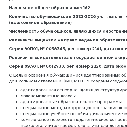
Начальное общее образование: 162
Количество обучающихся в 2025-2026 уч. г. за счёт
(дошкольное образование)
Численность обучающихся, являющихся иностранн
Реквизиты лицензии на право ведения образовате
Серия 90П01, № 0038343, рег.номер 2141, дата око
Реквизиты свидетельства о государственной аккр
Серия 09А01, № 0012730, рег.номер 2220, дата око
С целью освоения обучающимися адаптированных об
дошкольном отделении ФРЦ МГППУ созданы следу
адаптированная сенсорно-щадящая структуриро
малокомплектные классы;
адаптированные образовательные программы;
специальные методы коррекционно-развивающе
специальные учебные пособия, дидактические м
комплексное психолого-педагогическое сопров
психолога, учителя-дефектолога, учителя-логопед