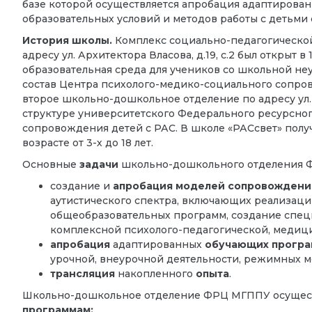
базе которой осуществляется апробация адаптирова
образовательных условий и методов работы с детьми 
История школы.
Комплекс социально-педагогическо
адресу ул. Архитектора Власова, д.19, с.2 был открыт в
образовательная среда для учеников со школьной не
состав Центра психолого-медико-социального сопров
второе школьно-дошкольное отделение по адресу ул. 
структуре университетского Федерального ресурсно
сопровождения детей с РАС. В школе «РАСсвет» полу
возрасте от 3-х до 18 лет.
Основные
задачи
школьно-дошкольного отделения 
создание и
апробация моделей сопровождени
аутистического спектра, включающих реализац
общеобразовательных программ, создание спец
комплексной психолого-педагогической, медиц
апробация
адаптированных
обучающих програ
урочной, внеурочной деятельности, режимных 
трансляция
накопленного
опыта
.
Школьно-дошкольное отделение ФРЦ МГППУ осущес
программам: