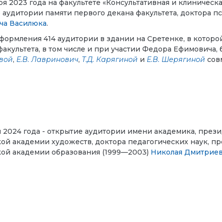
ря 2023 года на факультете «Консультативная и клиничес
 аудитории памяти первого декана факультета, доктора п
ча Василюка
.
формления 414 аудитории в здании на Сретенке, в котор
факультета, в том числе и при участии Федора Ефимовича,
вой
,
Е.В. Лавринович
,
Т.Д. Карягиной
и
Е.В. Шерягиной
совм
я 2024 года - открытие аудитории имени академика, презид
ой академии художеств, доктора педагогических наук, п
ой академии образования (1999—2003)
Николая Дмитрие