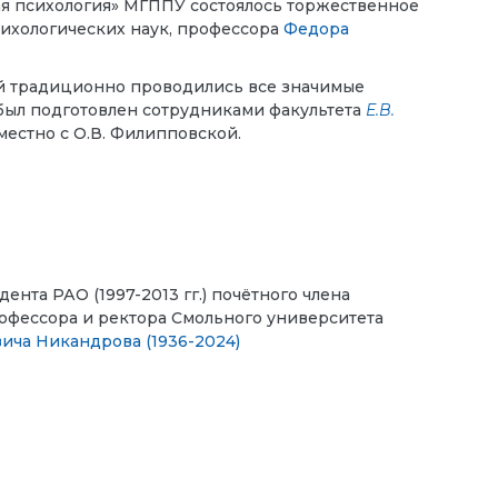
кая психология» МГППУ состоялось торжественное
сихологических наук, профессора
Федора
ой традиционно проводились все значимые
 был подготовлен сотрудниками факультета
Е.В.
естно с О.В. Филипповской.
ента РАО (1997-2013 гг.) почётного члена
рофессора и ректора Смольного университета
вича Никандрова
(1936-2024)