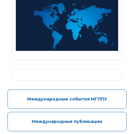
Международные события МГППУ
Международные публикации