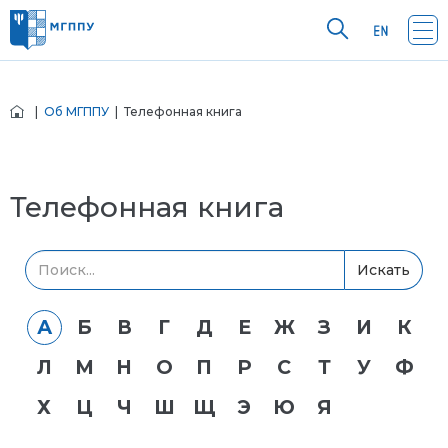
|
Об МГППУ
| Телефонная книга
Телефонная книга
Искать
А
Б
В
Г
Д
Е
Ж
З
И
К
Л
М
Н
О
П
Р
С
Т
У
Ф
Х
Ц
Ч
Ш
Щ
Э
Ю
Я