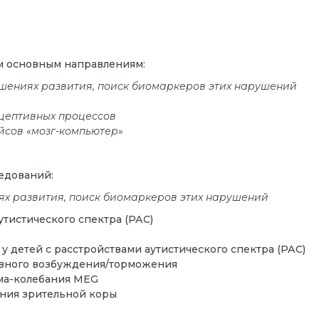
м основным направлениям:
ушениях развития, поиск биомаркеров этих нарушений
цептивных процессов
йсов «мозг-компьютер»
едований:
ях развития, поиск биомаркеров этих нарушений
тистического спектра (РАС)
у детей с расстройствами аутистического спектра (РАС)
рвного возбуждения/торможения
мма-колебания MEG
ния зрительной коры