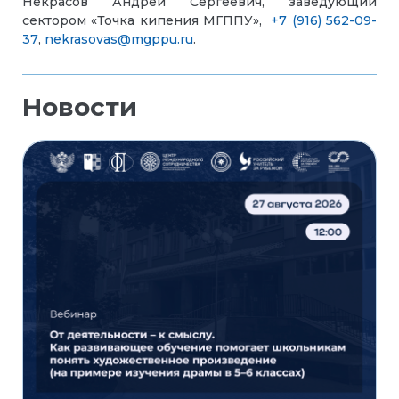
Некрасов Андрей Сергеевич,
заведующий
сектором «Точка кипения МГППУ»
,
+7 (916) 562-09-
37
,
nekrasovas@mgppu.ru
.
Новости