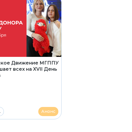
ское Движение МГППУ
ает всех на XVII День
а
.
Анонс