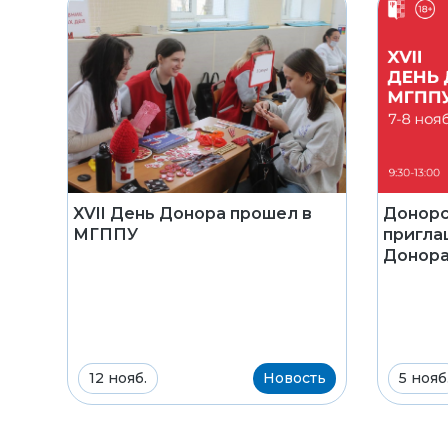
Донор
XVII День Донора прошел в
приглаш
МГППУ
Донор
12 нояб.
Новость
5 нояб