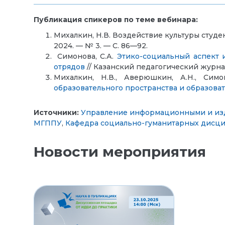
Публикация спикеров по теме вебинара:
Михалкин, Н.В. Воздействие культуры студ
2024. — № 3. — С. 86—92.
Симонова, С.А.
Этико-социальный аспект 
отрядов
// Казанский педагогический журнал
Михалкин, Н.В., Аверюшкин, А.Н., Симон
образовательного пространства и образова
Источники:
Управление информационными и из
МГППУ
,
Кафедра социально-гуманитарных дисц
Новости мероприятия