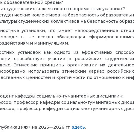
ь образовательной среды»?
ы студенческих коллективов в современных условиях?
студенческих коллективов на безопасность образовательн
ультуры студенческих коллективов на безопасность обра
нностные установки, что имеет непосредственное отн
 молодежь, не всегда обладающая сформировавшимс
здействиям и манипуляциям.
стных установок как одного из эффективных способ
пени способствует участие в российских студенческ
декс. Этические принципы организации их деятельнос
есообразно использовать этический каркас российских
авственных ценностей и критичности по отношению к и
., доцент кафедры социально-гуманитарных дисциплин;
офессор, профессор кафедры социально-гуманитарных дисц
профессор, профессор кафедры социально-гуманитарных дис
публикациях» на 2025—2026 гг.
здесь
.