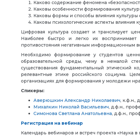
Каково содержание феномена «безопасност
Каковы особенности формирования культур
Каковы формы и способы влияния культуры 
Каковы психологические аспекты влияния к
Цифровая культура создает и транслирует це
Наиболее быстро и легко их воспринимает
противостояния негативным информационным во
Необходимо формирование у студентов ценно
образовательной среды, чему в немалой сте
существования фундаментальный этический ко
релевантные этике российского социума. Цел
организациях для формирования у молодежи нр
Спикеры:
Аверюшкин Александр Николаевич
, к.ф.н
Михалкин Николай Васильевич
, д.ф.н., пр
Симонова Светлана Анатольевна
, д.ф.н., 
Регистрация на вебинар
Календарь вебинаров и встреч проекта «Наука в 