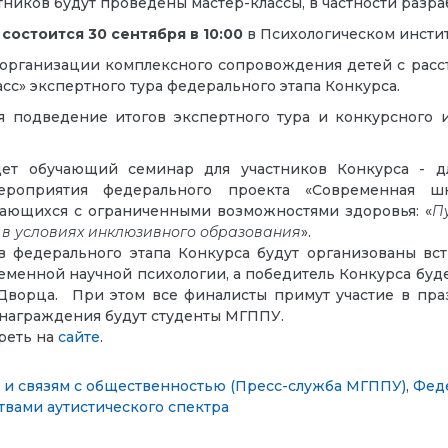
тников будут проведены мастер-классы, в частности раз
остоится 30 сентября в 10:00
в Психологическом инсти
организации комплексного сопровождения детей с расс
сс» экспертного тура федерального этапа Конкурса.
ся подведение итогов экспертного тура и конкурсного
йдет обучающий семинар для участников Конкурса -
д
мероприятия федерального проекта «Современная шк
ающихся с ограниченными возможностями здоровья: «
П
 в условиях инклюзивного образования
».
в федерального этапа Конкурса будут организованы вс
енной научной психологии, а победитель Конкурса буде
 Дворца. При этом все финалисты примут участие в пр
 награждения будут студенты МГППУ.
реть на
сайте
.
и связям с общественностью (Пресс-служба МГППУ)
,
Фед
твами аутистического спектра