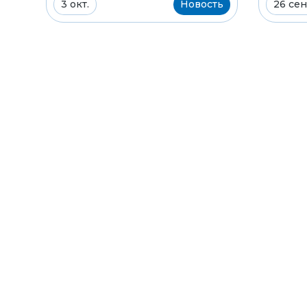
3 окт.
Новость
26 сен