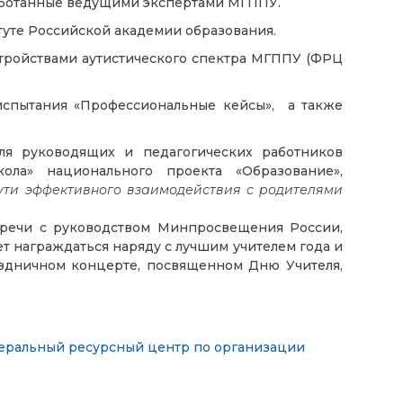
работанные ведущими экспертами МГППУ.
туте Российской академии образования.
тройствами аутистического спектра МГППУ (ФРЦ
 испытания «Профессиональные кейсы», а также
ля руководящих и педагогических работников
ола» национального проекта «Образование»,
ути эффективного взаимодействия с родителями
тречи с руководством Минпросвещения России,
т награждаться наряду с лучшим учителем года и
аздничном концерте, посвященном Дню Учителя,
еральный ресурсный центр по организации