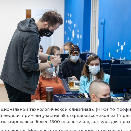
ациональной технологической олимпиады (НТО) по проф
 недели, приняли участие 45 старшеклассников из 14 рег
гистрировалось более 1300 школьников; конкурс для прохо
ециалистов Московского государственного психолого-пед