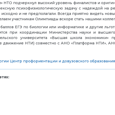
и» НТО подчеркнул высокий уровень финалистов и ориги
лексную психофизиологическую задачу с надеждой на ре
 исходно и не предполагали. Всегда приятно видеть но
желаем участникам Олимпиады вскоре стать нашими коллег
 баллов ЕГЭ по биологии или информатике и другие льго
ится при координации Министерства науки и высшего
ательского университета «Высшая школа экономики» 
е движение НТИ) совместно с АНО «Платформа НТИ», АН
огии
Центр профориентации и довузовского образования
тях: