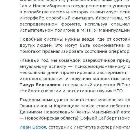
Lab и Новосибирского государственного универ
в разработке системы, которая анализирует пс
интерфейс, способный считывать биосигналы, об
распределенном формате, используя специа
испытательном полигоне в МГППУ. Манипуляции с
Подобные системы нужны везде, где от состоян
других людей. Это могут быть космонавтика, с
помогают проанализировать состояние оператор
«Каждый год мы командой разработчиков приду
актуальному аспекту — психоэмоциональному 
нескольких дней проектировали эксперимент, 
итогового решения и получили конкретные рез
Тимур Бергалиев
, генеральный директор BiTro
«Нейротехнологии и когнитивные науки» НТО
Лидером командного зачета стала московская к
Овчинников и Картавцева также стали победит
Даниилом Новосёловым (Ханты-Мансийский авто
— Новосибирская область); Софьей Сайберт (Томс
Иван Басюл
, сотрудник Института эксперимент