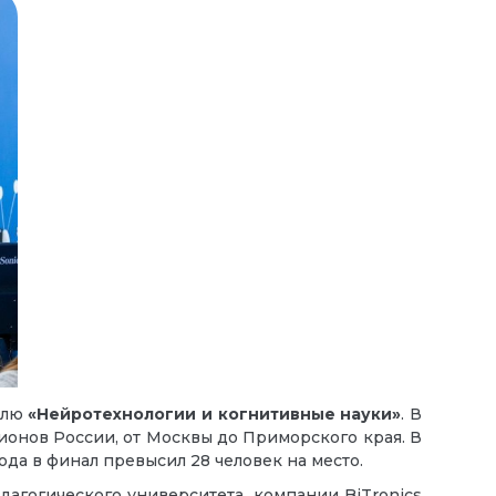
илю
«Нейротехнологии и когнитивные науки»
. В
ионов России, от Москвы до Приморского края. В
да в финал превысил 28 человек на место.
агогического университета, компании BiTronics