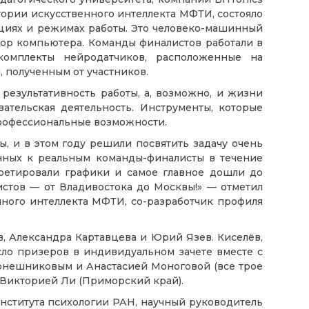
ории искусственного интеллекта МФТИ, состояло
ациях и режимах работы. Это человеко-машинный
итор компьютера. Команды финалистов работали в
комплекты нейродатчиков, расположенные на
 полученным от участников.
результативность работы, а, возможно, и жизни
вательская деятельность. Инструменты, которые
профессиональные возможности.
 и в этом году решили посвятить задачу очень
нных к реальным команды-финалисты в течение
претировали графики и самое главное дошли до
стов — от Владивостока до Москвы!» — отметил
нного интеллекта МФТИ, со-разработчик профиля
, Александра Картавцева и Юрий Язев. Киселёв,
ло призеров в индивидуальном зачете вместе с
онешниковым и Анастасией Моноговой (все трое
и Викторией Ли (Приморский край).
нститута психологии РАН, научный руководитель