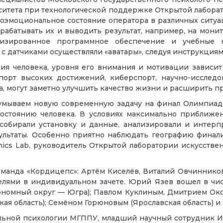
ситета при технологической поддержке Открытой лаборат
ихоэмоциональное состояние оператора в различных ситу
рабатывать их и выводить результат, например, на мон
лизированное программное обеспечение и учебные 
 датчиками осуществляли «аватары», следуя инструкциям,
ия человека, уровня его внимания и мотивации зависит 
порт высоких достижений, киберспорт, научно-исследо
а, могут заметно улучшить качество жизни и расширить 
мываем новую современную задачу на финал Олимпиады,
состоянию человека. В условиях максимально приближе
собирали установку и данные, анализировали и интер
ультаты. Особенно приятно наблюдать географию финали
nics Lab, руководитель Открытой лаборатории искусстве
оманда «Кордицепс»: Артём Киселёв, Виталий Овчинников
елями в индивидуальном зачете. Юрий Язев вошел в чис
номный округ — Югра); Павлом Куклиным, Дмитрием Ок
кая область); Семёном Горюновым (Ярославская область) 
альной психологии МГППУ, младший научный сотрудник И