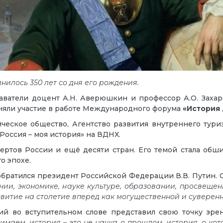
олнилось 350 лет со дня его рождения.
аватели доцент А.Н. Аверюшкин и профессор А.О. Захар
яли участие в работе Международного форума
«История 
ческое общество, Агентство развития внутреннего тур
оссия – моя история» на ВДНХ.
ертов России и ещё десяти стран. Его темой стала обш
о эпохе.
братился президент Российской Федерации В.В. Путин. Он
ии, экономике, науке культуре, образовании, просвещ
звитие на столетие вперед как могущественной и сувере
во вступительном слове представил свою точку зрени
имаем, история – это не наука о прошлом, история, о кот