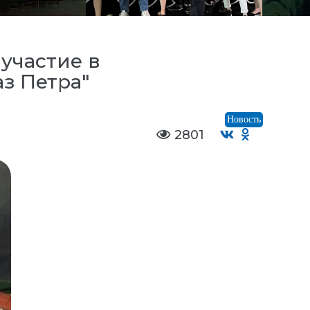
участие в
з Петра"
Новость
2801