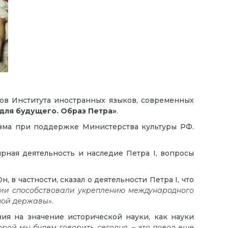
ов Института иностранных языков, современных
для будущего. Образ Петра»
.
изма при поддержке Министерства культуры РФ.
ирная деятельность и наследие Петра
I
, вопросы
, в частности, сказал о деятельности Петра
I
, что
ении способствовали укреплению международного
нной державы»
.
я на значение исторической науки, как науки
орой мы будем говорить сегодня, – это повод еще