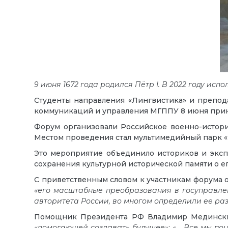
9 июня 1672 года родился Пётр
I
. В 2022 году исп
Студенты направления «Лингвистика» и препод
коммуникаций и управления МГППУ 8 июня прин
Форум организовали Российское военно-истори
Местом проведения стал мультимедийный парк «Р
Это мероприятие объединило историков и эксп
сохранения культурной исторической памяти о ег
С приветственным словом к участникам форума о
«его масштабные преобразования в госуправлен
авторитета России, во многом определили ее ра
Помощник Президента РФ Владимир Мединский 
«помогающей создавать будущее»
:
«… Все мы пон