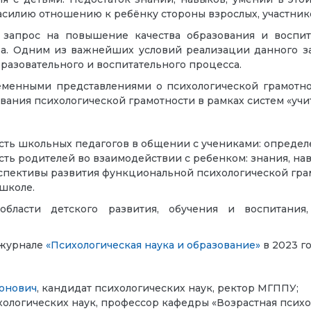
силию отношению к ребёнку стороны взрослых, участник
 запрос на повышение качества образования и воспит
ва. Одним из важнейших условий реализации данного 
бразовательного и воспитательного процесса.
ременными представлениями о психологической грамотн
ания психологической грамотности в рамках систем «учит
ть школьных педагогов в общении с учениками: определ
ть родителей во взаимодействии с ребенком: знания, нав
рспективы развития функциональной психологической гра
 школе.
бласти детского развития, обучения и воспитания,
 журнале
«Психологическая наука и образование»
в 2023 го
онович
, кандидат психологических наук, ректор МГППУ;
хологических наук, профессор кафедры «Возрастная психо