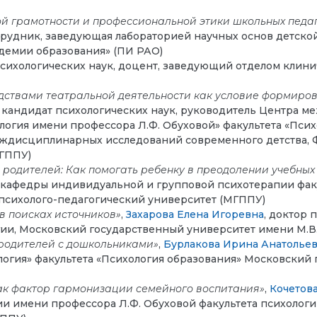
й грамотности и профессиональной этики школьных педа
трудник, заведующая лабораторией научных основ детско
демии образования» (ПИ РАО)
психологических наук, доцент, заведующий отделом клин
ствами театральной деятельности как условие формиров
, кандидат психологических наук, руководитель Центра 
логия имени профессора Л.Ф. Обуховой» факультета «Псих
еждисциплинарных исследований современного детства,
МГППУ)
 родителей: Как помогать ребенку в преодолении учебных
 кафедры индивидуальной и групповой психотерапии факу
психолого-педагогический университет (МГППУ)
в поисках источников»
,
Захарова Елена Игоревна
, доктор 
гии, Московский государственный университет имени М.В
 родителей с дошкольниками»
,
Бурлакова Ирина Анатолье
огия» факультета «Психология образования» Московский
ак фактор гармонизации семейного воспитания»
,
Кочетов
ии имени профессора Л.Ф. Обуховой факультета психолог