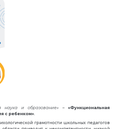
я наука и образование»
–
«Функциональная
ия с ребенком»
.
сихологической грамотности школьных педагогов
й области приводит к некомпетентности, низкой