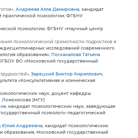
гогов»
,
Андреева Алла Дамировна
, кандидат
й практической психологии, ФГБНУ
ической психологии, ФГБНУ «Научный центр
ания психологической грамотности подростков в
междисциплинарных исследований современного
ология образования»,
Поскакалова Татьяна
 ФГБОУ ВО «Московский государственный
 трудностей»
,
Зарецкий Виктор Кириллович
,
льтета «Консультативная и клиническая
психологических наук, доцент кафедры
. Ломоносова (МГУ)
вна
, кандидат психологических наук, заведующая
 государственный психолого-педагогический
а Юлия Андреевна
, кандидат психологических
ии образования, Московский государственный