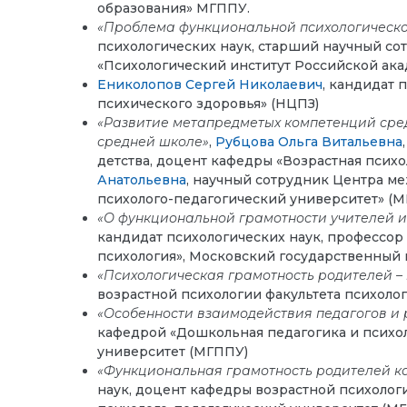
образования» МГППУ.
«Проблема функциональной психологическо
психологических наук, старший научный со
«Психологический институт Российской ака
Ениколопов Сергей Николаевич
, кандидат 
психического здоровья» (НЦПЗ)
«Развитие метапредметых компетенций сред
средней школе»
,
Рубцова Ольга Витальевна
детства, доцент кафедры «Возрастная психо
Анатольевна
, научный сотрудник Центра м
психолого-педагогический университет» (
«О функциональной грамотности учителей и
кандидат психологических наук, профессор
психология», Московский государственный 
«Психологическая грамотность родителей – 
возрастной психологии факультета психоло
«Особенности взаимодействия педагогов и
кафедрой «Дошкольная педагогика и психол
университет (МГППУ)
«Функциональная грамотность родителей к
наук, доцент кафедры возрастной психолог