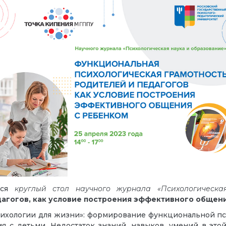
тся
круглый стол научного журнала «Психологическа
дагогов, как условие построения эффективного общен
сихологии для жизни»: формирование функциональной п
 с детьми. Недостаток знаний, навыков, умений в это