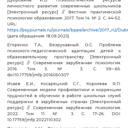
личностного развития современных школьников
[Электронный ресурс] // Вестник практической
психологии образования. 2017. Том 14. № 2. С. 44–52.
URL:
https://psyjournals.ru/journals/bppe/archive/2017_n2/Dub
(дата обращения: 18.09.2023)
Егоренко Т.А., Безрукавный О.С. Проблема
психолого-педагогической адаптации детей к
образовательному пространству [Электронный
ресурс] // Современная зарубежная психология.
2016. Том 5. № 3. С. 59—65.
doi:10.17759/jmfp.2016050307
Исаев Е.И., Косарецкий С.Г., Королева Я.П.
Современные модели профилактики и коррекции
трудностей в обучении в работе школьных служб
поддержки в зарубежных странах [Электронный
ресурс] // Современная зарубежная психология.
2022. Том 11. № 3. С. 17–26. DOI:
10.17759/jmfp.2022110302