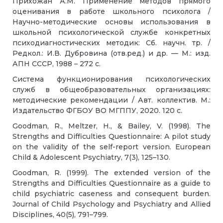
Прихожан А.М. Применение методов прямого
оценивания в работе школьного психолога /
Научно-методические основы использования в
школьной психологической службе конкретных
психодиагностических методик: Сб. научн. тр. /
Редкол.: И.В. Дубровина (отв.ред.) и др. — М.: изд.
АПН СССР, 1988 – 272 с.
Система функционирования психологических
служб в общеобразовательных организациях:
методические рекомендации / Авт. коллектив. М.:
Издательство ФГБОУ ВО МГППУ, 2020. 120 с.
Goodman, R., Meltzer, H., & Bailey, V. (1998). The
Strengths and Difficulties Questionnaire: A pilot study
on the validity of the self-report version. European
Child & Adolescent Psychiatry, 7(3), 125–130.
Goodman, R. (1999). The extended version of the
Strengths and Difficulties Questionnaire as a guide to
child psychiatric caseness and consequent burden.
Journal of Child Psychology and Psychiatry and Allied
Disciplines, 40(5), 791–799.