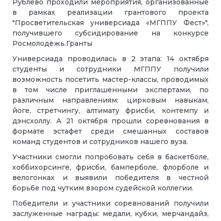
Рублёво проходили мероприятия, организованные
в рамках реализации грантового проекта
"Просветительская универсиада «МГППУ Фест»"
,
получившего субсидирование на конкурсе
Росмолодёжь.Гранты
Универсиада проводилась в 2 этапа: 14 октября
студенты и сотрудники МГППУ получили
возможность посетить мастер-классы, проводимых
в том числе приглашенными экспертами, по
различным направлениям: цирковым навыкам,
йоге, стретчингу, алтимату фрисби, контемпу и
дэнсхоллу. А 21 октября прошли соревнования в
формате эстафет среди смешанных составов
команд студентов и сотрудников нашего вуза.
Участники смогли попробовать себя в баскетболе,
хоббихорсинге, фрисби, бамперболе, флорболе и
велогонках и выявили победителя в честной
борьбе под чутким взором судейской коллегии.
Победители и участники соревнований получили
заслуженные награды: медали, кубки, мерчандайз,