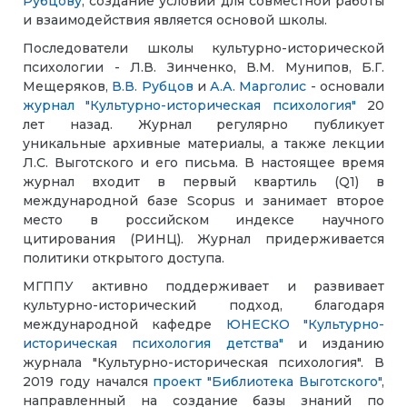
Рубцову
, создание условий для совместной работы
и взаимодействия является основой школы.
Последователи школы культурно-исторической
психологии - Л.В. Зинченко, В.М. Мунипов, Б.Г.
Мещеряков,
В.В. Рубцов
и
А.А. Марголис
- основали
журнал "Культурно-историческая психология"
20
лет назад. Журнал регулярно публикует
уникальные архивные материалы, а также лекции
Л.С. Выготского и его письма. В настоящее время
журнал входит в первый квартиль (Q1) в
международной базе Scopus и занимает второе
место в российском индексе научного
цитирования (РИНЦ). Журнал придерживается
политики открытого доступа.
МГППУ активно поддерживает и развивает
культурно-исторический подход, благодаря
международной кафедре
ЮНЕСКО "Культурно-
историческая психология детства"
и изданию
журнала "Культурно-историческая психология". В
2019 году начался
проект "Библиотека Выготского"
,
направленный на создание базы знаний по