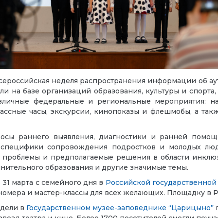
российская неделя распространения информации об аутиз
ли на базе организаций образования, культуры и спорта
личные федеральные и региональные мероприятия: на
лассные часы, экскурсии, кинопоказы и флешмобы, а та
сы раннего выявления, диагностики и ранней помощи
, специфики сопровождения подростков и молодых люд
е проблемы и предполагаемые решения в области инклю
лнительного образования и другие значимые темы.
 31 марта с семейного дня в
Российской государственной
омера и мастер-классы для всех желающих. Площадку в Р
едели в
Государственном музее-заповеднике “Царицыно”
звезд театра и кино. Более 1700 посетителей смогли поуч