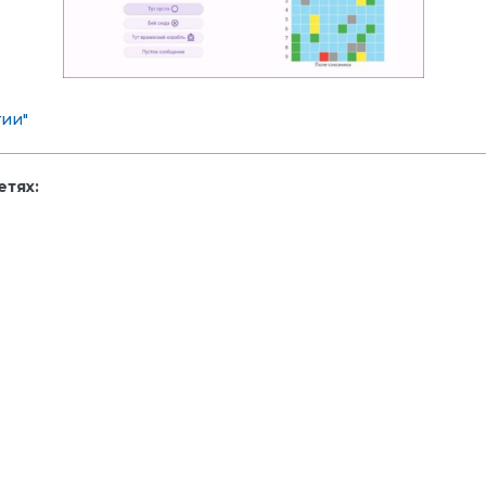
ии"
тях: