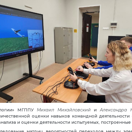
нологии» МГППУ
Михаил Михайловский
и
Александра 
личественной оценки навыков командной деятельности 
 анализа и оценки деятельности испытуемых, построенные
следование матриц вероятностей переходов между эле