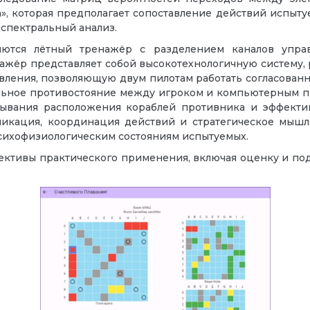
», которая предполагает сопоставление действий испыт
спектральный анализ.
ляются лётный тренажёр с разделением каналов упр
ажёр представляет собой высокотехнологичную систему,
вления, позволяющую двум пилотам работать согласованно
альное противостояние между игроком и компьютерным 
ывания расположения кораблей противника и эффекти
никация, координация действий и стратегическое мыш
сихофизиологическим состояниям испытуемых.
ктивы практического применения, включая оценку и по