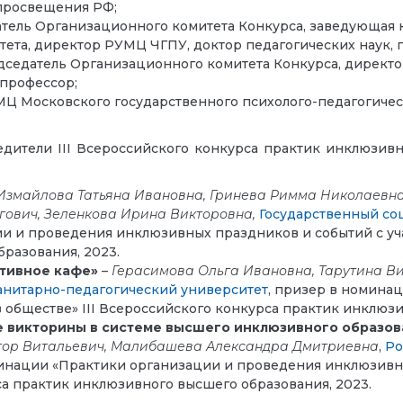
просвещения РФ;
атель Организационного комитета Конкурса, заведующая
ета, директор РУМЦ ЧГПУ, доктор педагогических наук, 
едседатель Организационного комитета Конкурса, дирек
 профессор;
МЦ Московского государственного психолого-педагогичес
ители III Всероссийского конкурса практик инклюзивн
Измайлова Татьяна Ивановна, Гринева Римма Николаевна
гович, Зеленкова Ирина Викторовна,
Государственный со
 и проведения инклюзивных праздников и событий с уча
разования, 2023.
ативное кафе»
–
Герасимова Ольга Ивановна, Тарутина В
анитарно-педагогический университет
, призер в номина
 обществе» III Всероссийского конкурса практик инклюзи
е викторины в системе высшего инклюзивного образов
ктор Витальевич, Малибашева Александра Дмитриевна
,
Ро
минации «Практики организации и проведения инклюзивны
са практик инклюзивного высшего образования, 2023.