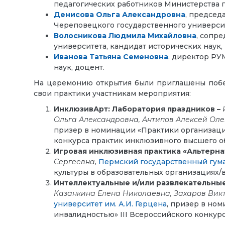
педагогических работников Министерства 
Денисова Ольга Александровна
, председ
Череповецкого государственного университ
Волосникова Людмила Михайловна
, сопр
университета, кандидат исторических наук,
Иванова Татьяна Семеновна
, директор РУ
наук, доцент.
На церемонию открытия были приглашены побед
свои практики участникам мероприятия:
ИнклюзивАрт: Лаборатория праздников –
Ольга Александровна, Антипов Алексей Оле
призер в номинации «Практики организации
конкурса практик инклюзивного высшего об
Игровая инклюзивная практика «Альтерн
Сергеевна
,
Пермский государственный гум
культуры в образовательных организациях/в
Интеллектуальные и/или развлекательны
Казанкина Елена Николаевна, Захаров Ви
университет им. А.И. Герцена
, призер в но
инвалидностью» III Всероссийского конкур