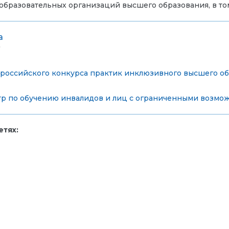
 образовательных организаций высшего образования, в т
а
)
ероссийского конкурса практик инклюзивного высшего о
р по обучению инвалидов и лиц с ограниченными возмо
тях: