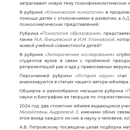
затрагивают новую тему психофизиологических ко
В рубрике
«Клиническая психология»
в продолже
помощи детям с отклонениями в развитии, а
А.Д
психосоматических представлений.
Рубрика «
Психология образования»
представле
также
М.А.
Янишевской
и
И.М. Улановской
, кото
живой учебной совместности детей?
В рубрике
«Эмпирические исследования»
опубл
студентов вузов в связи с проблемой преод
репрезентаций рая и ада у православных верую
Персоналией рубрики
«История науки»
стал 
анализируются в статьях нашего автора-юбиляра
Обширна и разнообразно насыщена рубрика
«П
науки и биографию ее творцов по «торжественн
2024 год: два столетних юбилея выдающихся учен
Михайловны Андреевой
. С именами обоих связ
этом вклад каждого из них в науку о человеке, к
А.В. Петровскому посвящена целая подборка мате