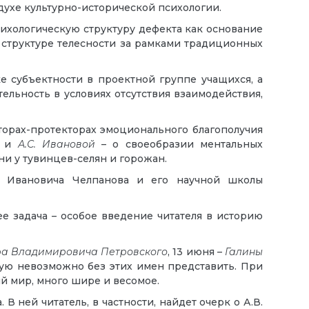
 духе культурно-исторической психологии.
ихологическую структуру дефекта как основание
структуре телесности за рамками традиционных
е субъектности в проектной группе учащихся, а
тельность в условиях отсутствия взаимодействия,
орах-протекторах эмоционального благополучия
и
А.С. Ивановой
– о своеобразии ментальных
и у тувинцев-селян и горожан.
я Ивановича Челпанова и его научной школы
ее задача – особое введение читателя в историю
ра Владимировича Петровского
, 13 июня –
Галины
рую невозможно без этих имен представить. При
ый мир, много шире и весомое.
 ней читатель, в частности, найдет очерк о А.В.