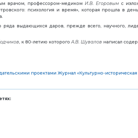
ным врачом, профессором-медиком
И.В. Егоровым
с изло
ровского: психология и время», которая прошла в ден
а.
 ряда выдающихся даров, прежде всего, научного, лиде
бодчиков
, к 80-летию которого
А.В. Шувалов
написал содер
дательскими проектами
Журнал «Культурно-историческая
тях: