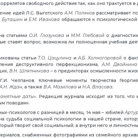
ррелятов свободного действия так, как оно трактуется в
ние идей Л.С. Выготского
А.М. Поляков
рассматривает пс
. Буташин
и
Е.М. Иванова
обращаются к психологической 
на статьями
О.И. Глазунова
и
М.М.
Глебовой
о диагностик
рые ставят вопрос, возможна ли полноценная учебная дея
икованы статьи
Т.О. Цацулина
и
А.Б. Холмогоровой
о факт
оления деструктивного перфекционизма,
А.М. Двойнина
щих,
В.Н. Шляпникова
– о предикторах осмысленности жизн
Г.И. Челпанов. Ключевые моменты творчества Георги
А.Н. Ждан
, а также
В.А. Мазилова
и
Н.А. Власова
.
амятные даты».
Редакция журнала исходит из того, что 
ым поводам».
ых-психологов с разницей в месяц. 14 мая – юбилей
Арту
ана судьба социальной психологии в нашей стране, кото
оторый творит свой социальный, а внутри него и личностн
риалов, снабженных фотографиями из семейного архива. В