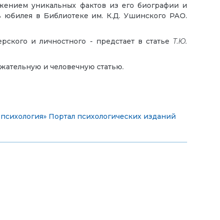
жением уникальных фактов из его биографии и
ь юбилея в Библиотеке им. К.Д. Ушинского РАО.
рского и личностного - предстает в статье
Т.Ю.
жательную и человечную статью.
 психология»
Портал психологических изданий