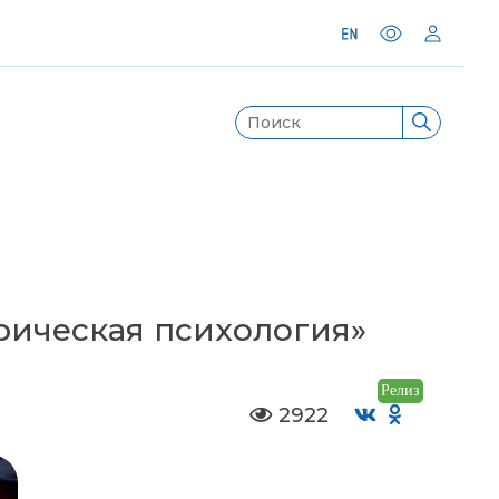
рическая психология»
Релиз
2922