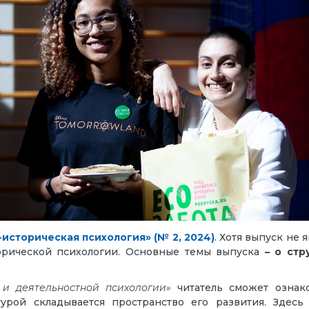
-историческая психология» (№ 2, 2024)
. Хотя выпуск не 
торической психологии. Основные темы выпуска
– о стр
 и деятельностной психологии»
читатель сможет ознак
урой складывается пространство его развития. Здес