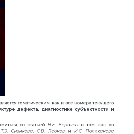
является тематическим, как и все номера текущего
уктуре дефекта, диагностике субъектности и
омиться со статьей
Н.Е. Вераксы
о том, как во
ь
Т.Э. Сизикова
,
С.В. Леонов
и
И.С. Поликанова