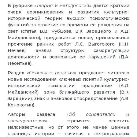
В рубрике
«Теория и методология»
дается краткий
очерк возникновения и развития культурно-
исторической теории высших психологических
функций за столетие со времени ее рождения на
свет (статья В.В. Рубцова, В.К. Зарецкого и А.Д.
Майданского), предлагается новое, оригинальное
прочтение ранних работ Л.С. Выготского (Н.Н.
Нечаев), анализ структуры саморегуляции
деятельности и возможных ее нарушений (Д.А.
Леонтьев).
Раздел
«Основные понятия»
предлагает читателю
новые исследования ключевых понятий культурно-
исторической психологии: вращивание (А.Д.
Майданский), зона ближайшего развития (В.К.
Зарецкий), знак и знаковое опосредствование (А.В.
Конокотин).
Авторы раздела
«Об основателях и
последователях»
стремятся осветить
малоизвестные, но от этого не менее ценные
страницы истории – начиная с петроградских