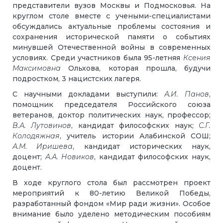
представители вузов Москвы и Подмосковья. На
круглом столе вместе с учеными-специалистами
обсуждались актуальные проблемы состояния и
сохранения исторической памяти о событиях
минувшей Отечественной войны в современных
условиях. Среди участников была 95-летняя
Ксения
Максимовна
Ольхова, которая прошла, будучи
подростком, 3 нацистских лагеря.
С научными докладами выступили:
А.И.
Панов
,
помощник председателя Российского союза
ветеранов, доктор политических наук, профессор;
В.А. Лутовинов
,
кандидат философских наук;
С.Г.
Колодяжная
,
учитель истории Алабинской СОШ;
А.М. Иришева
,
кандидат исторических наук,
доцент;
А.А.
Новиков
,
кандидат философских наук,
доцент.
В ходе круглого стола был рассмотрен проект
мероприятий к 80-летию Великой Победы,
разработанный фондом «Мир ради жизни». Особое
внимание было уделено методическим пособиям