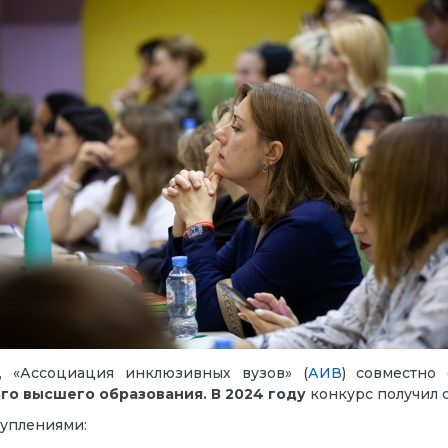
, «Ассоциация инклюзивных вузов» (
АИВ
) совместн
ого высшего образования
. В 2024 году
конкурс получил 
туплениями: