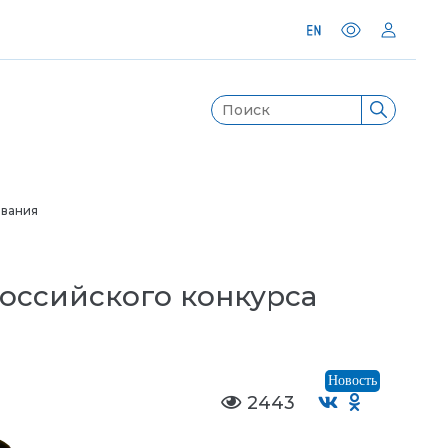
ования
оссийского конкурса
Новость
2443