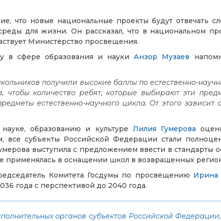
ие, что новые национальные проекты будут отвечать с
среды для жизни. Он рассказал, что в национальном п
частвует Министерство просвещения.
ру в сфере образования и науки
Анзор Музаев
напомни
 школьников получили высокие баллы по естественно-науч
, чтобы количество ребят, которые выбирают эти предм
предметы естественно-научного цикла. От этого зависит
 науке, образованию и культуре
Лилия Гумерова
оцени
ам, все субъекты Российской Федерации стали полноце
 Гумерова выступила с предложением ввести в стандарт
же применялась в оснащении школ в возвращенных регион
председатель Комитета Госдумы по просвещению
Ирина
036 года с перспективой до 2040 года.
сполнительных органов субъектов Российской Федерации