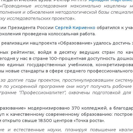
:
«Проводимые исследования максимально нацелены на
ополнения и обновления методологической базы специали
у исследовательских проектов»
.
ции Президента России
Сергей Кириенко
обратился к уча
околения проведена колоссальная работа.
м реализации нацпроекта «Образование» удалось достичь 
ых рейтингах, войдя в десятку ведущих стран по каче
одня у нас в стране 100-процентная доступность дошко
ию единых государственных учебников, конкретизирова
ны новые стандарты в сфере среднего профессионального
 за долгие годы проектом, простимулировавшим систем
де по ускоренной программе они могут получать рабочие
ограмме "Профессионалитет", охвачены подготовкой дл
бразование» модернизировано 370 колледжей, а благода
уп к качественному современному образованию: построено
открыто свыше 18.500 центров «Точка роста».
ие и естественные науки, планируя повышение квали