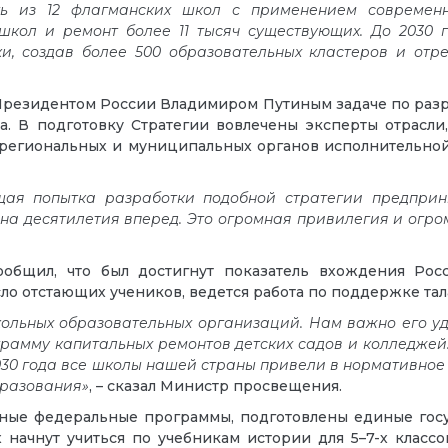
ь из 12 флагманских школ с применением современн
 школ и ремонт более 11 тысяч существующих. До 2030
и, создав более 500 образовательных кластеров и отр
Президентом России Владимиром Путиным задаче по разра
. В подготовку Стратегии вовлечены эксперты отрасли,
, региональных и муниципальных органов исполнительно
ущая попытка разработки подобной стратегии предприн
на десятилетия вперед. Это огромная привилегия и огро
общил, что был достигнут показатель вхождения Рос
сло отстающих учеников, ведется работа по поддержке та
кольных образовательных организаций. Нам важно его у
грамму капитальных ремонтов детских садов и колледжей
030 года все школы нашей страны привели в нормативное
бразования»
, – сказал Министр просвещения.
диные федеральные программы, подготовлены единые гос
х начнут учиться по учебникам истории для 5–7-х класс