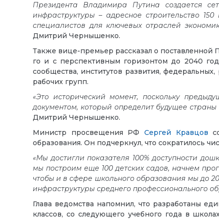
Президента Владимира Путина создается сет
инфраструктуры – адресное строительство 150
специалистов для ключевых отраслей экономик
Дмитрий Чернышенко.
Также вице-премьер рассказал о поставленной 
го и с перспективным горизонтом до 2040 года
сообщества, институтов развития, федеральных
рабочих групп.
«Это исторический момент, поскольку предыд
документом, который определит будущее страны 
Дмитрий Чернышенко.
Министр просвещения РФ
Сергей Кравцов
со
образования. Он подчеркнул, что сократилось чи
«Мы достигли показателя 100% доступности дош
мы построим еще 100 детских садов, начнем про
чтобы и в сфере школьного образования мы до 2
инфраструктуры среднего профессионального о
Глава ведомства напомнил, что разработаны е
классов, со следующего учебного года в школа