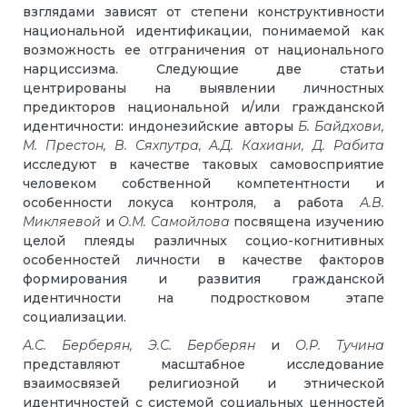
взглядами зависят от степени конструктивности
национальной идентификации, понимаемой как
возможность ее отграничения от национального
нарциссизма. Следующие две статьи
центрированы на выявлении личностных
предикторов национальной и/или гражданской
идентичности: индонезийские авторы
Б.
Байдхови,
М. Престон, В. Сяхпутра, А.Д. Кахиани, Д.
Рабита
исследуют в качестве таковых самовосприятие
человеком собственной компетентности и
особенности локуса контроля, а работа
А.В.
Микляевой
и
О.М. Самойлова
посвящена изучению
целой плеяды различных социо-когнитивных
особенностей личности в качестве факторов
формирования и развития гражданской
идентичности на подростковом этапе
социализации.
А.С.
Берберян, Э.С. Берберян
и
О.Р. Тучина
представляют масштабное исследование
взаимосвязей религиозной и этнической
идентичностей с системой социальных ценностей