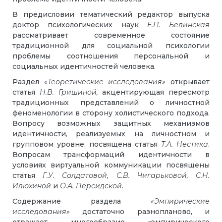
В предисловии тематический редактор выпуска
доктор психологических наук
Е.П. Белинская
рассматривает современное состояние
традиционной для социальной психологии
проблемы соотношения персональной и
социальных идентичностей человека.
Раздел
«Теоретические исследования»
открывает
статья
Н.В. Гришиной,
акцентирующая пересмотр
традиционных представлений о личностной
феноменологии в сторону холистического подхода.
Вопросу возможных защитных механизмов
идентичности, реализуемых на личностном и
групповом уровне, посвящена статья
Т.А. Нестика
.
Вопросам трансформаций идентичности в
условиях виртуальной коммуникации посвящены
статья
Г.У. Солдатовой, С.В. Чигарьковой, С.Н.
Илюхиной
и
О.А. Персидской
.
Содержание раздела
«Эмпирические
исследования»
достаточно разнопланово, и