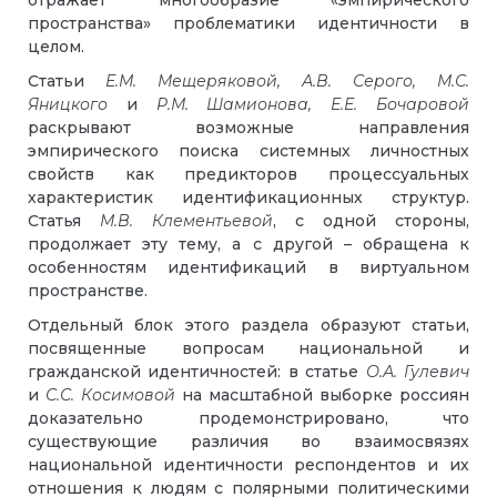
отражает многообразие «эмпирического
пространства» проблематики идентичности в
целом.
Статьи
Е.М. Мещеряковой, А.В. Серого, М.С.
Яницкого
и
Р.М.
Шамионова, Е.Е. Бочаровой
раскрывают возможные направления
эмпирического поиска системных личностных
свойств как предикторов процессуальных
характеристик идентификационных структур.
Статья
М.В.
Клементьевой
, с одной стороны,
продолжает эту тему, а с другой – обращена к
особенностям идентификаций в виртуальном
пространстве.
Отдельный блок этого раздела образуют статьи,
посвященные вопросам национальной и
гражданской идентичностей: в статье
О.А. Гулевич
и
С.С. Косимовой
на масштабной выборке россиян
доказательно продемонстрировано, что
существующие различия во взаимосвязях
национальной идентичности респондентов и их
отношения к людям с полярными политическими