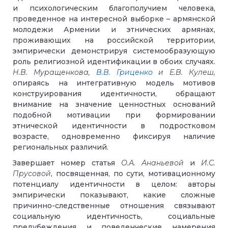
и психологическим благополучием человека,
проведенное на интересной выборке – армянской
молодежи Армении и этнических армянах,
проживающих на российской территории,
эмпирически демонстрируя системообразующую
роль религиозной идентификации в обоих случаях.
Н.В.
Муращенкова,
В.В. Гриценко
и Е.В. Кулеш,
опираясь на интегративную модель мотивов
конструирования идентичности, обращают
внимание на значение ценностных оснований
подобной мотивации при формировании
этнической идентичности в подростковом
возрасте, одновременно фиксируя наличие
региональных различий.
Завершает номер статья
О.А.
Ананьевой
и
И.С.
Прусовой
, посвященная, по сути, мотивационному
потенциалу идентичности в целом: авторы
эмпирически показывают, какие сложные
причинно-следственные отношения связывают
социальную идентичность, социальные
предубеждения и поведенческие намерения