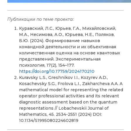
Публикации по теме проекта:
Куравский, Л.С., Юрьев, Г.А., Михайловский,
М.А., Несимова, А.О., Юрьева, Н.Е., Поляков,
Б.Ю. (2024). Формирование навыков
командной деятельности и их объективная
количественная оценка на основе квантовых
представлений. Экспериментальная
психология, 17(2), 154–177.
https://doi.org/10.17759/2024170210
Kuravsky L.S., Greshnikov I.I., Kozyrev A.D.,
Kosachevsky S.G., Frolova L.I., Zakharcheva A.A. A
mathematical model for representing the related
operator professional activities and its relevant
diagnostic assessment based on the quantum
representations // Lobachevskii Journal of
Mathematics, 45. 2534-2551 (2024) DOI:
10.1134/S1995080224602819