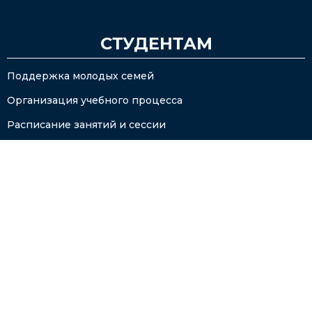
СТУДЕНТАМ
Поддержка молодых семей
Организация учебного процесса
Расписание занятий и сессии
Стипендиальное обеспечение и материальная
поддержка
Получение справки о стипендии
Электронные образовательные ресурсы
Научная работа и профессиональные коммуникации
Контакты факультетов / институтов
Проект PRO_Активность: волонтерство, стажировки,
наставничество, тренинги, школа социального