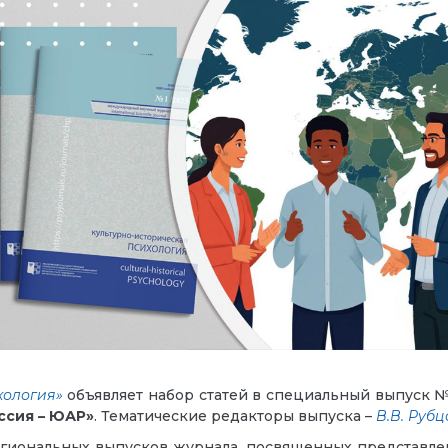
хология»
объявляет набор статей в специальный выпуск № 
ссия – ЮАР»
. Тематические редакторы выпуска –
В.В. Рубц
гиональных выпусков журнала, посвященных представле