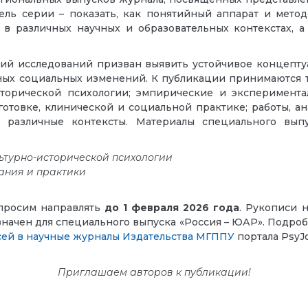
ель серии – показать, как понятийный аппарат и мето
в различных научных и образовательных контекстах, 
й исследований призван выявить устойчивое концептуа
ных социальных изменений. К публикации принимаются 
торической психологии; эмпирические и эксперимент
готовке, клинической и социальной практике; работы, 
е различные контексты. Материалы специального вы
ьтурно-исторической психологии
ания и практики
 просим направлять
до 1 февраля 2026 года
. Рукописи 
азначен для специального выпуска «Россия – ЮАР». Подро
сей в научные журналы Издательства МГППУ
портала PsyJo
Приглашаем авторов к публикации!