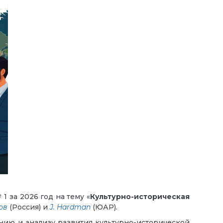
1 за 2026 год на тему «
Культурно-историческая
ов
(Россия) и
J. Hardman
(ЮАР).
нию и анализу развития культурно-исторической