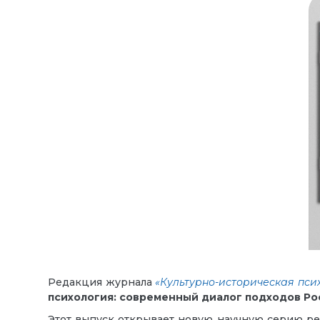
Редакция журнала
«Культурно-историческая пси
психология: современный диалог подходов Ро
Этот выпуск открывает новую научную серию ре