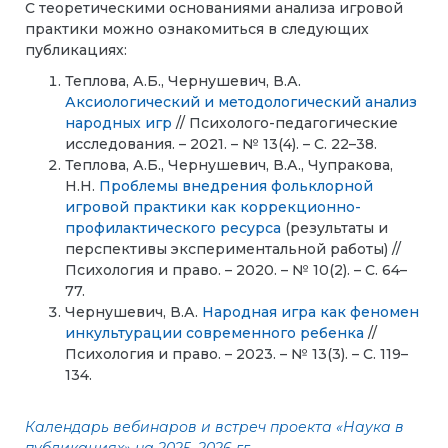
С теоретическими основаниями анализа игровой
практики можно ознакомиться в следующих
публикациях:
Теплова, А.Б., Чернушевич, В.А.
Аксиологический и методологический анализ
народных игр
// Психолого-педагогические
исследования. – 2021. – № 13(4). – С. 22–38.
Теплова, А.Б., Чернушевич, В.А., Чупракова,
Н.Н.
Проблемы внедрения фольклорной
игровой практики как коррекционно-
профилактического ресурса
(результаты и
перспективы экспериментальной работы) //
Психология и право. – 2020. – № 10(2). – С. 64–
77.
Чернушевич, В.А.
Народная игра как феномен
инкультурации современного ребенка
//
Психология и право. – 2023. – № 13(3). – С. 119–
134.
Календарь вебинаров и встреч проекта «Наука в
публикациях» на 2025–2026 гг.