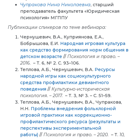
Чупракова Нина Николаевна
, старший
преподаватель факультета «Юридическая
психология» МГППУ
Публикации
спикеров
по
теме
вебинара:
Чернушевич, В.А., Куприянова, Е.А.,
Бобрышова, Е.И.
Народная игровая культура
как средство формирования норм общения в
детском возрасте
//
Психология и право. –
2016.
– Т. 6, № 2. С. 93–106.
Теплова, А.Б., Чернушевич, В.А.
Ресурсы
народной игры как социокультурного
средства профилактики девиантного
поведения
//
Культурно-историческая
психология. – 2017.
– Т. 3, № 3. – С. 51–59.
Теплова, А.Б., Чернушевич, В.А., Чупракова,
Н.Н.
Проблемы внедрения фольклорной
игровой практики как коррекционно-
профилактического ресурса (результаты и
перспективы экспериментальной
работы)
//
Психология и право. – 2020.
– Т.
10,