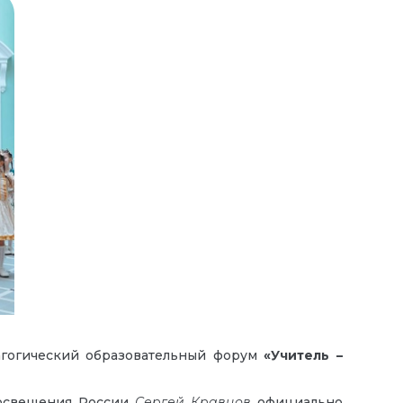
агогический образовательный форум
«Учитель –
росвещения России
Сергей Кравцов
официально