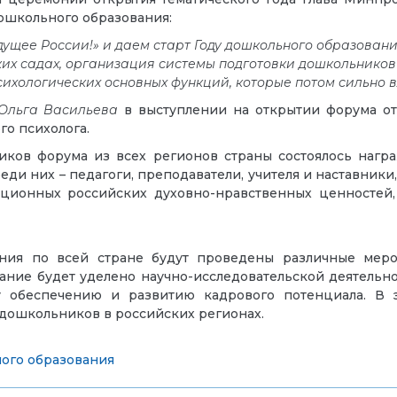
дошкольного образования:
дущее России!» и даем старт Году дошкольного образован
ких садах, организация системы подготовки дошкольников 
сихологических основных функций, которые потом сильно 
Ольга Васильева
в выступлении на открытии форума о
го психолога.
ников форума из всех регионов страны состоялось наг
реди них – педагоги, преподаватели, учителя и наставник
иционных российских духовно-нравственных ценностей,
ания по всей стране будут проведены различные мер
мание будет уделено научно-исследовательской деятель
у обеспечению и развитию кадрового потенциала. В 
ошкольников в российских регионах.
ого образования