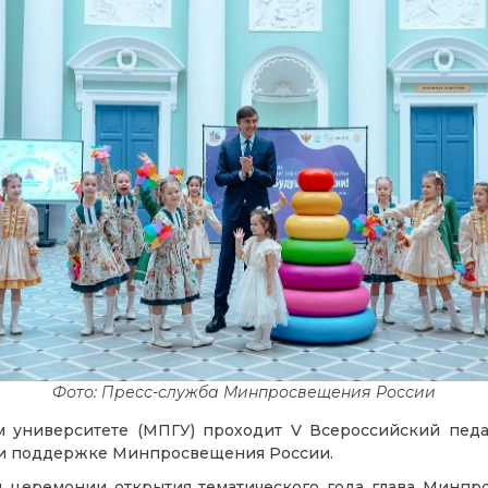
Фото: Пресс-служба Минпросвещения России
м университете (МПГУ) проходит V Всероссийский пед
ри поддержке Минпросвещения России.
й церемонии открытия тематического года глава Минп