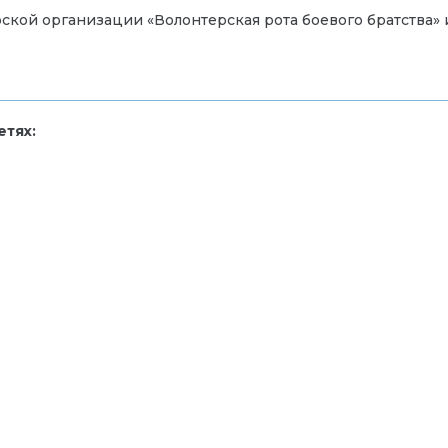
рской организации
«
Волонтерская рота боевого братства
»
тях: