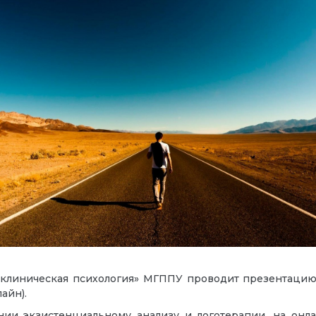
 и клиническая психология» МГППУ проводит презентац
айн).
ении экзистенциальному анализу и логотерапии, на он