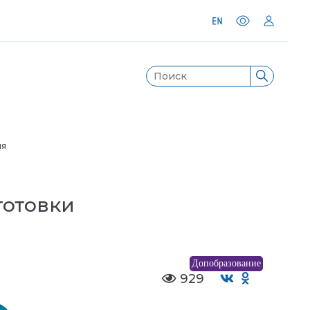
ля
готовки
Допобразование
929