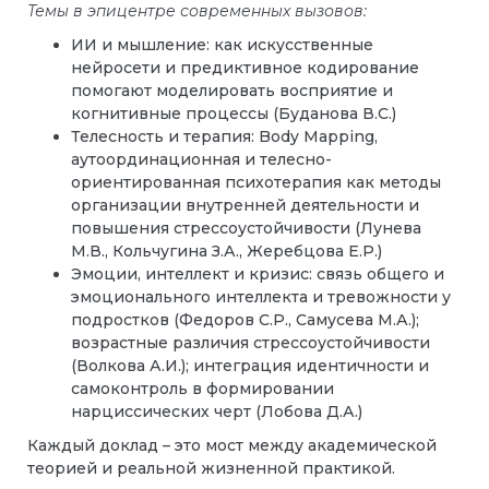
Темы в эпицентре современных вызовов:
ИИ и мышление: как искусственные
нейросети и предиктивное кодирование
помогают моделировать восприятие и
когнитивные процессы (Буданова В.С.)
Телесность и терапия: Body Mapping,
аутоординационная и телесно-
ориентированная психотерапия как методы
организации внутренней деятельности и
повышения стрессоустойчивости (Лунева
М.В., Кольчугина З.А., Жеребцова Е.Р.)
Эмоции, интеллект и кризис: связь общего и
эмоционального интеллекта и тревожности у
подростков (Федоров С.Р., Самусева М.А.);
возрастные различия стрессоустойчивости
(Волкова А.И.); интеграция идентичности и
самоконтроль в формировании
нарциссических черт (Лобова Д.А.)
Каждый доклад – это мост между академической
теорией и реальной жизненной практикой.