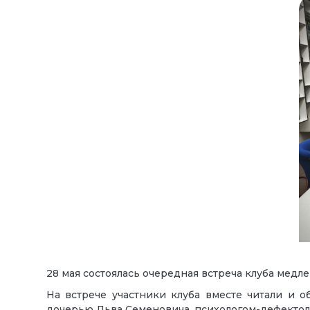
28 мая состоялась очередная встреча клуба медл
На встрече участники клуба вместе читали и 
дочерью Льва Семеновича, психологом-дефектол