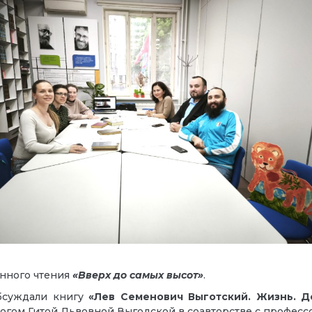
енного чтения
«Вверх до самых высот»
.
обсуждали книгу
«Лев Семенович Выготский. Жизнь. Д
огом Гитой Львовной Выгодской в соавторстве с профес