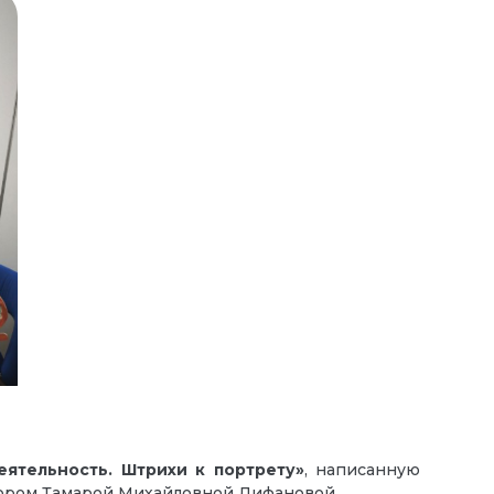
еятельность. Штрихи к портрету»
, написанную
сором Тамарой Михайловной Лифановой.