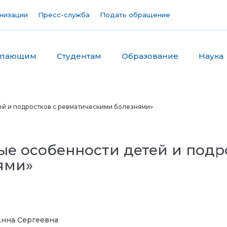
низации
Пресс-служба
Подать обращение
упающим
Студентам
Образование
Наука
тей и подростков с ревматическими болезнями»
ные особенности детей и подр
ями»
нна Сергеевна