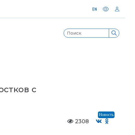
остков с
Новость
2308