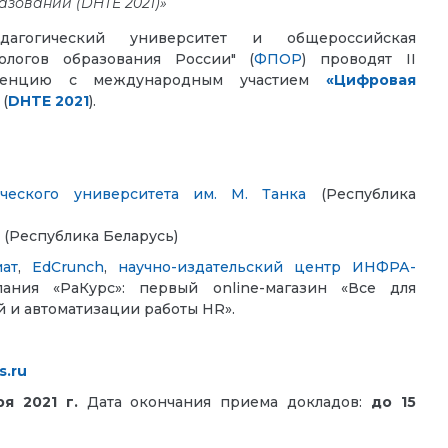
азовании (DHTE 2021)»
педагогический университет и о
бщероссийская
ологов образования России" (
ФПОР
)
проводят
II
ференцию с международным участием
«Цифровая
(
DHTE 2021
).
ического университета им. М. Танка
(Республика
(Республика Беларусь)
иат
,
EdCrunch
,
научно-издательский центр ИНФРА-
пания «РаКурс»: первый online-магазин «Все для
 и автоматизации работы HR».
s.ru
бря 2021 г.
Дата окончания приема докладов:
до 15