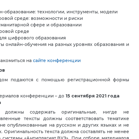
н-образование: технологии, инструменты, модели
овой среде: возможности и риски
уманитарной сфере и образовании
ровой среде
для цифрового образования
ы онлайн-обучения на разных уровнях образования и
акомиться на
сайте конференции
ов
адом подаются с помощью
регистрационной формы
териалов конференции – до
15 сентября 2021 года
а
и, должны содержать оригинальные, нигде не
явленные тексты
должны соответствовать тематике
 не опубликованные на русском и других языках и не
.
Оригинальность текста должна составлять не менее
 системы «Антиплагиат.ВУЗ». При отборе материалов