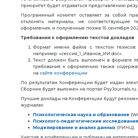
приоритет будет отдаваться представлению резу
Программный комитет оставляет за собой пра
отклонять материалы, не соответствующие 
оформления, и полученные позже 15 сентября 202
Требования к оформлению текстов докладов
Формат имени файла с текстом тезисов: 
например: «сессия_1_Иванов_ИИ.doc».
Текст должен быть выполнен в формате M
требования к оформлению также содержат
на
сайте конференции
По результатам Конференции будет издан элек
Сборник будет выложен на портал PsyJournals.ru.
Лучшие доклады на Конференции будут рекомен
журналах:
Психологическая наука и образование
(W
Психолого-педагогические исследовани
Моделирование и анализ данных
(РИНЦ).
Участие в конференции и публикация материал