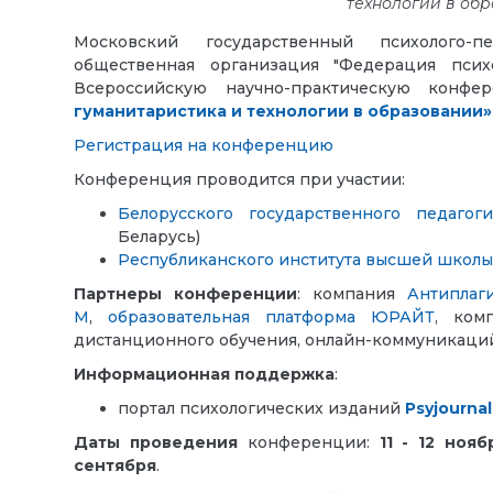
технологии в обр
Московский государственный психолого-
общественная организация "Федерация псих
Всероссийскую научно-практическую кон
гуманитаристика и технологии в образовании»
Регистрация на конференцию
Конференция проводится
при участии:
Белорусского государственного педагог
Беларусь)
Республиканского института высшей школы
Партнеры
конференции
:
компания
Антиплаг
М
,
образовательная платформа ЮРАЙТ
,
ком
дистанционного обучения, онлайн-коммуникаций
Информационная поддержка
:
портал психологических изданий
Psyjournal
Даты проведения
конференции:
11 - 12 ноя
сентября
.