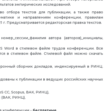
льтатов эмпирических исследований.
во отбора текстов для публикации, а также право
тематике и направлениям конференции, правилам
1 г. Предусматривается редакторская правка текстов.
номер_сессии_фамилия автора (авторов)_инициалы,
S Word в стилевом файле трудов конференции. Все
ся в стилевом файле. Стилевой файл можно скачать
тронный сборник докладов, индексируемый в РИНЦ.
дованы к публикации в ведущих российских научных
oS СС, Scopus, ВАК, РИНЦ),
я
(ВАК, РИНЦ),
ов конференции -
бесплатные
.