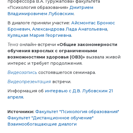
профессора В.А. Гуружапова» факультета
«Психология образования»
Дмитрием
Владимировичем Лубовским
.
В диалоге приняли участие:
Айсмонтас Бронюс
Броневич
,
Александрова Лада Анатольевна
,
Куляцкая Мария Георгиевна
.
Тема
онлайн-встречи
«Общие закономерности
обучения взрослых с ограниченными
возможностями здоровья (ОВЗ)»
вызвала живой
интерес и требует продолжения.
Видеозапись
состоявшегося семинара.
Видеопрезентация
встречи.
Информация об
интервью с Д.В. Лубовским 21
апреля
.
Источники:
Факультет "Психология образования"
Факультет "Дистанционное обучение"
Взаимообогащающие диалоги