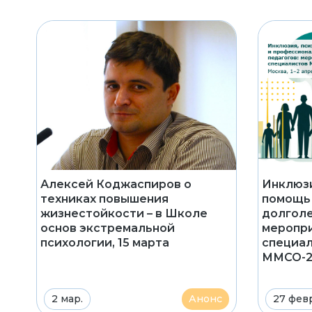
Алексей Коджаспиров о
Инклюзи
техниках повышения
помощь
жизнестойкости – в Школе
долголе
основ экстремальной
меропри
психологии, 15 марта
специа
ММСО-20
2 мар.
Анонс
27 февр