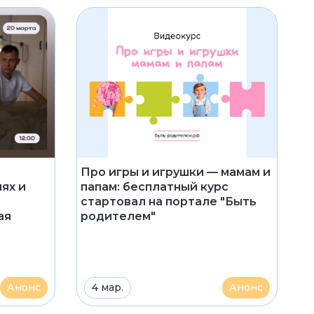
Про игры и игрушки — мамам и
папам: бесплатный курс
ях и
стартовал на портале "Быть
родителем"
ая
Анонс
4 мар.
Анонс