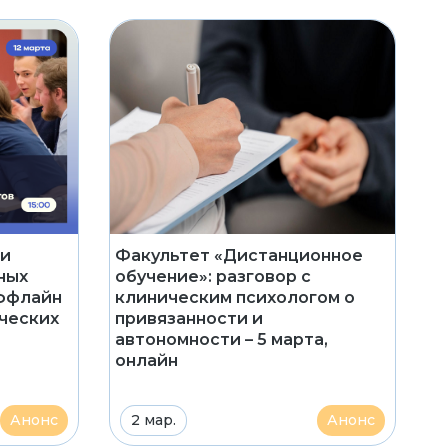
ли
Факультет «Дистанционное
ных
обучение»: разговор с
оффлайн
клиническим психологом о
ческих
привязанности и
автономности – 5 марта,
онлайн
Анонс
2 мар.
Анонс