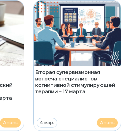
Вторая супервизионная
встреча специалистов
еский
когнитивной стимулирующей
терапии – 17 марта
марта
Анонс
4 мар.
Анонс