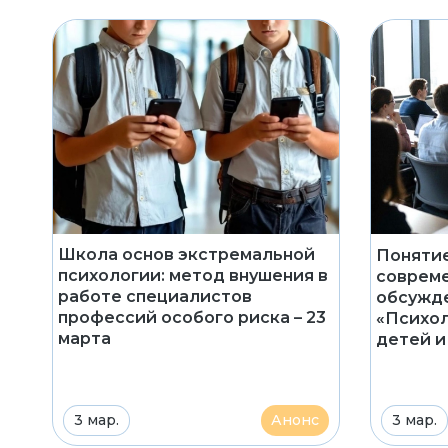
Школа основ экстремальной
Понятие
психологии: метод внушения в
совреме
работе специалистов
обсужде
профессий особого риска – 23
«Психол
марта
детей и
3 мар.
Анонс
3 мар.