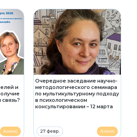
Очередное заседание научно-
елей и
методологического семинара
получие
по мультикультурному подходу
 связь?
в психологическом
консультировании – 12 марта
Анонс
27 февр.
Анонс