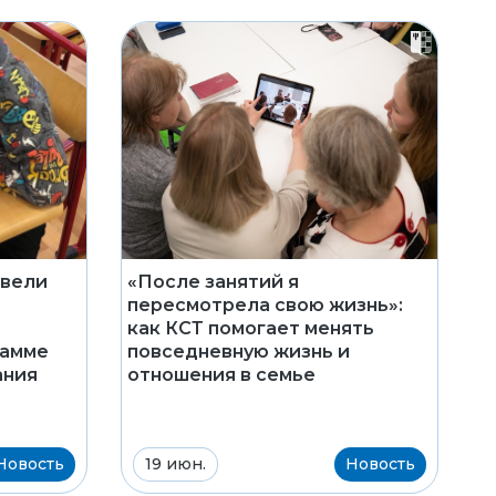
овели
«После занятий я
пересмотрела свою жизнь»:
как КСТ помогает менять
рамме
повседневную жизнь и
ания
отношения в семье
Новость
19 июн.
Новость