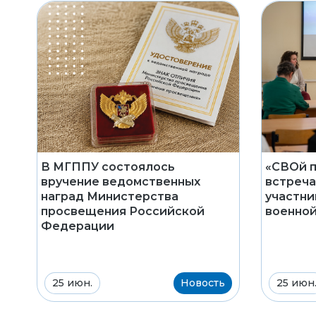
В МГППУ состоялось
«СВОй п
вручение ведомственных
встреча
наград Министерства
участни
просвещения Российской
военной
Федерации
25 июн.
Новость
25 июн