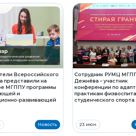
тели Всероссийского
Сотрудник РУМЦ МГПП
а представили на
Дежнёва – участник
ре МГППУ программы
конференции по адап
ающей и
практикам физвоспита
ционно-развивающей
студенческого спорта
.
Новость
23 июн.