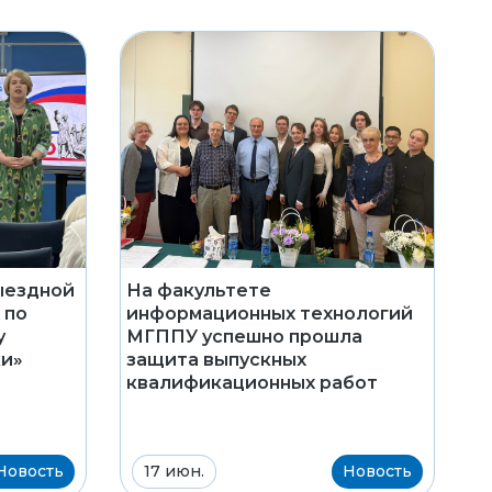
ыездной
На факультете
 по
информационных технологий
у
МГППУ успешно прошла
ки»
защита выпускных
квалификационных работ
Новость
17 июн.
Новость