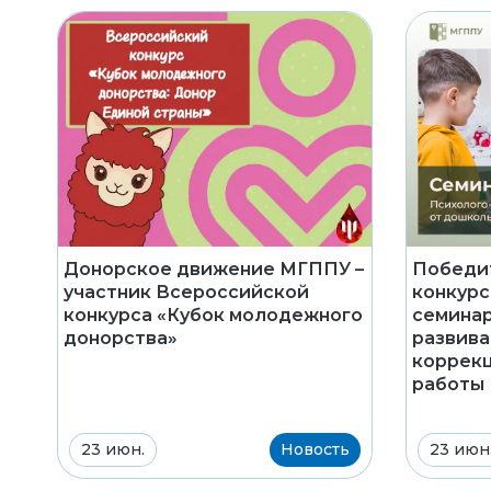
Донорское движение МГППУ –
Победи
участник Всероссийской
конкурс
конкурса «Кубок молодежного
семина
донорства»
развив
коррек
работы
23 июн.
Новость
23 июн