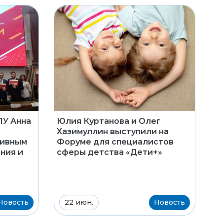
Юлия Куртанова и Олег
У Анна
Хазимуллин выступили на
Форуме для специалистов
тивным
сферы детства «Дети+»
ния и
Новость
22 июн.
Новость