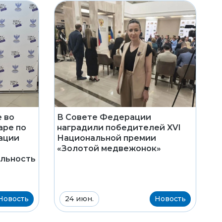
 во
В Совете Федерации
аре по
наградили победителей XVI
ации
Национальной премии
«Золотой медвежонок»
ельность
Новость
24 июн.
Новость