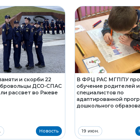
памяти и скорби 22
В ФРЦ РАС МГППУ пр
обровольцы ДСО-СПАС
обучение родителей и
ли рассвет во Ржеве
специалистов по
адаптированной прог
дошкольного образов
.
Новость
19 июн.