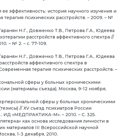
и ее эффективность: история научного изучения и
 терапия психических расстройств. – 2009. – №
Гаранян Н.Г., Довженко Т.В., Петрова Г.А., Юдеева
хотерапии расстройств аффективного спектра //
. – № 2. – с. 77-109.
Гаранян Н.Г., Довженко Т.В., Петрова Г.А., Юдеева
расстройств аффективного спектра в
 Современная терапия психических расстройств. –
ерсональной сферы у больных хроническими
сии (материалы съезда), Москва, 9-12 ноября,
терперсональной сферы у больных хроническими
езисы) // ХV съезд психиатров России
М.: ИД «МЕДПРАКТИКА-М». – 2010. – С. 325.
 пятерка» как основа исследования личности в
ник материалов III Всероссийской научной
сква, 1-3 декабря, 2010.