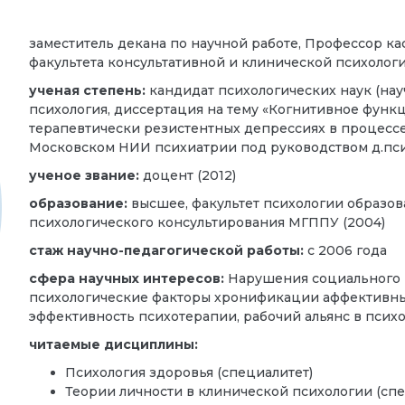
заместитель декана по научной работе, Профессор к
факультета консультативной и клинической психолог
ученая степень:
кандидат психологических наук (нау
психология, диссертация на тему «Когнитивное фун
терапевтически резистентных депрессиях в процесс
Московском НИИ психиатрии под руководством д.психо
ученое звание:
доцент (2012)
образование:
высшее, факультет психологии образов
психологического консультирования МГППУ (2004)
стаж научно-педагогической работы:
с 2006 года
сфера научных интересов:
Нарушения социального п
психологические факторы хронификации аффективных
эффективность психотерапии, рабочий альянс в псих
читаемые дисциплины:
Психология здоровья (специалитет)
Теории личности в клинической психологии (спе