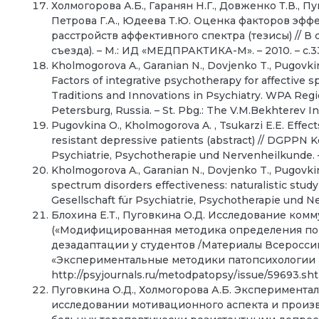
Холмогорова А.Б., Гаранян Н.Г., Довженко Т.В., Пу
Петрова Г.А., Юдеева Т.Ю. Оценка факторов эф
расстройств аффективного спектра (тезисы) // В 
съезда). – М.: ИД «МЕДПРАКТИКА-М». – 2010. – с.3
Kholmogorova A., Garanian N., Dovjenko T., Pugovkina 
Factors of integrative psychotherapy for affective s
Traditions and Innovations in Psychiatry. WPA Regio
Petersburg, Russia. – St. Pbg.: The V.M.Bekhterev Inst
Pugovkina O., Kholmogorova A. , Tsukarzi E.E. Effec
resistant depressive patients (abstract) // DGPPN 
Psychiatrie, Psychotherapie und Nervenheilkunde. 
Kholmogorova A., Garanian N., Dovjenko T., Pugovkin
spectrum disorders effectiveness: naturalistic stu
Gesellschaft für Psychiatrie, Psychotherapie und N
Блохина Е.Т., Пуговкина О.Д. Исследование ко
(«Модифицированная методика определения пон
дезадаптации у студентов /Материалы Всеросс
«Экспериментальные методики патопсихологии и оп
http://psyjournals.ru/metodpatopsy/issue/59693.sh
Пуговкина О.Д., Холмогорова А.Б. Эксперимент
исследовании мотивационного аспекта и произ