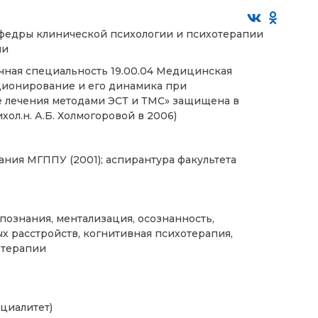
афедры клинической психологии и психотерапии
ии
чная специальность 19.00.04 Медицинская
кционирование и его динамика при
е лечения методами ЭСТ и ТМС» защищена в
л.н. А.Б. Холмогоровой в 2006)
ания МГППУ (2001); аспирантура факультета
ознания, ментализация, осознанность,
 расстройств, когнитивная психотерапия,
отерапии
циалитет)