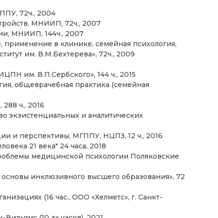
ПУ, 72ч., 2004
ройств, МНИИП, 72ч., 2007
и, МНИИП, 144ч., 2007
, применение в клинике, семейная психология,
итут им. В.М.Бехтерева», 72ч., 2009
ПН им. В.П.Сербского», 144 ч., 2015
гия, общеврачебная практика (семейная
288 ч., 2016
во экзистенциальных и аналитических
и и перспективы, МГППУ, НЦПЗ, 12 ч., 2016
овека 21 века" 24 часа, 2018
проблемы медицинской психологии Поляковские
 основы инклюзивного высшего образования», 72
изациях (16 час., ООО «Хелметс», г. Санкт-
ильямс (10 ак.часов), 2021