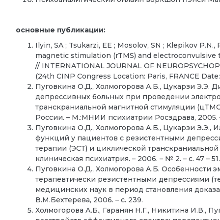
основные публикации:
Ilyin, SA ; Tsukarzi, EE ; Mosolov, SN ; Klepikov P.N.,
magnetic stimulation (rTMS) and electroconvulsive 
// INTERNATIONAL JOURNAL OF NEUROPSYCHOPHAR
(24th CINP Congress Location: Paris, FRANCE Date:
Пуговкина О.Д., Холмогорова А.Б., Цукарзи Э.Э
депрессивных больных при проведении электро
транскраниальной магнитной стимуляции (цТМС) (
России. – М.:МНИИ психиатрии Росздрава, 2005. –
Пуговкина О.Д., Холмогорова А.Б., Цукарзи Э.Э.,
функций у пациентов с резистентными депрес
терапии (ЭСТ) и циклической транскраниальной 
клиническая психиатрия. – 2006. – № 2. – с. 47 – 51
Пуговкина О.Д., Холмогорова А.Б. Особенности
терапевтически резистентными депрессиями (тез
медицинских наук в период становления доказа
В.М.Бехтерева, 2006. – с. 239.
Холмогорова А.Б., Гаранян Н.Г., Никитина И.В., 