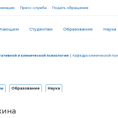
низации
Пресс-служба
Подать обращение
упающим
Студентам
Образование
Наука
тативной и клинической психологии
|
Кафедра клинической пси
ры
Образование
Наука
кина