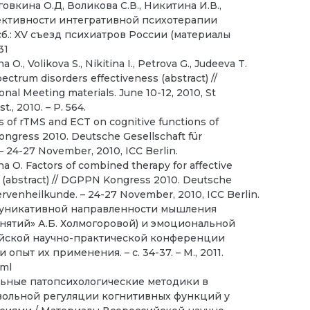
говкина О.Д, Воликова С.В., Никитина И.В.,
фективности интегративной психотерапии
сб.: XV съезд психиатров России (материалы
31
O., Volikova S., Nikitina I., Petrova G., Judeeva T.
pectrum disorders effectiveness (abstract) //
nal Meeting materials. June 10-12, 2010, St
., 2010. – Р. 564.
ts of rTMS and ECT on cognitive functions of
Kongress 2010. Deutsche Gesellschaft für
– 24-27 November, 2010, ICC Berlin.
a O. Factors of combined therapy for affective
dy (abstract) // DGPPN Kongress 2010. Deutsche
ervenheilkunde. – 24-27 November, 2010, ICC Berlin.
ммуникативной направленности мышления
ятий» А.Б. Холмогоровой) и эмоциональной
ийской научно-практической конференции
ыт их применения. – с. 34-37. – М., 2011.
tml
альные патопсихологические методики в
вольной регуляции когнитивных функций у