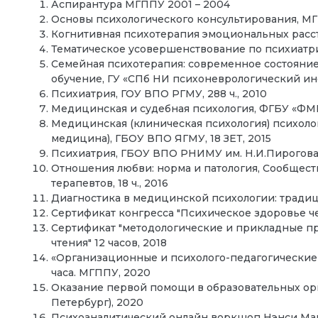
Аспирантура МГППУ 2001 – 2004
Основы психологического консультирования, МГП
Когнитивная психотерапия эмоциональных расст
Тематическое усовершенствование по психиатри
Семейная психотерапия: современное состояние
обучение, ГУ «СПб НИ психоневрологический инст
Психиатрия, ГОУ ВПО РГМУ, 288 ч., 2010
Медицинская и судебная психология, ФГБУ «ФМИЦ
Медицинская (клиническая психология) психоло
медицина), ГБОУ ВПО ЯГМУ, 18 ЗЕТ, 2015
Психиатрия, ГБОУ ВПО РНИМУ им. Н.И.Пирогова, 
Отношения любви: норма и патология, Сообщест
терапевтов, 18 ч., 2016
Диагностика в медицинской психологии: традици
Сертификат конгресса "Психическое здоровье чел
Сертификат "методологические и прикладные 
чтения" 12 часов, 2018
«Организационные и психолого-педагогические
часа. МГППУ, 2020
Оказание первой помощи в образовательных орган
Петербург), 2020
Психоаналитический онлайн воркшоп Нэнси Мак-В