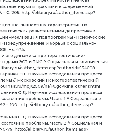
 исследования эффективности (тезисы).
йствие науки и практики в современной
– С. 205. http://elibrary.ru/author_items.asp?
вационно-личностных характеристик на
апевтических резистентными депрессиями
енции «Реализация подпрограммы «Психические
 «Предупреждение и борьба с социально-
8. – с. 473.
 и его динамика при терапевтических
етодами ЭСТ и ТМС // Социальная и клиническая
://elibrary.ru/author_items.asp?authorid=534608
, Гаранян Н.Г. Научные исследования процесса
блемы // Московский Психотерапевтический
/psyjournals.ru/mpj/2009/n1/Pugovkina_other.shtml
Пуговкина О.Д. Научные исследования процесса
состояние проблемы. Часть 1 // Социальная и
92 – 100. http://elibrary.ru/author_items.asp?
Пуговкина О.Д. Научные исследования процесса
состояние проблемы. Часть 2 // Социальная и
70-79. http://elibrary.ru/author_items.asp?