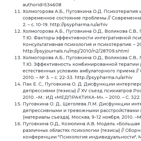
authorid=534608
Холмогорова А.Б., Пуговкина О.Д. Психотерапия 
современное состояние проблемы // Современная
2. – с. 10-19. http://psypharma.ru/arhiv
Холмогорова А.Б., Пуговкина О.Д., Воликова С.В., 
Т.Ю. Факторы эффективности интегративной пси
Консультативная психология и психотерапия. – 2010
http://psyjournals.ru/mpj/2010/n2/28709.shtml
Холмогорова А.Б., Пуговкина О.Д., Воликова С.В., 
Т.Ю. Эффективность комбинированной терапии 
естественных условиях амбулаторного приема //
2010. – № 3. – с. 22-33. http://psypharma.ru/arhiv
Пак Е. С., Пуговкина О. Д. Дисфункции интерп
депрессиями (тезисы) // ХV съезд психиатров Рос
2010. –М.: ИД «МЕДПРАКТИКА-М». – 2010. – С. 322.
Пуговкина О. Д., Щеголева Л.М. Дисфункции ин
депрессивными и тревожными расстройствами (т
(материалы съезда), Москва, 9-12 ноября, 2010. –
Пуговкина О.Д., Козюлина А.В. Модель «Большая
различных областях психологии (тезисы) // Сбор
конференции "Психология индивидуальности", Мо