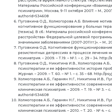
расстройств аффективного спектра: перспективы
Материалы Российской конференции «Взаимоде
психиатрии», Москва, 9-11 октября 2007. – М., 2007. 
authorid=534608
Пуговкина О.Д., Холмогорова А.Б. Влияние моти
когнитивное функционирование у больных тер
(тезисы). В сб.: Материалы российской конфер
расстройства» Федеральной целевой программы
значимыми заболеваниями (2007-2011гг.)». – М., 200
Пуговкина О.Д. Когнитивное функционирование
резистентных депрессиях в процессе лечения м
психиатрия. – 2009. – Т.19. – №.1. – с. 29 – 34. http
Пуговкина О.Д., Никитина И.В., Холмогорова А.Б.
психотерапии и ее эффективности: история про
Журнал. – 2009. – Т. 60. – № 1. – с. 35 – 68. http:/
Холмогорова А.Б., Гаранян Н.Г., Никитина И.В., 
психотерапии и ее эффективности: современное 
клиническая психиатрия. – 2009. – Т. 19. – № 3. – с. 
authorid=534608
Холмогорова А.Б., Гаранян Н.Г., Никитина И.В., 
психотерапии и ее эффективности: современное 
клиническая психиатрия. – 2010. – Т. 20. - № 4. – с. 