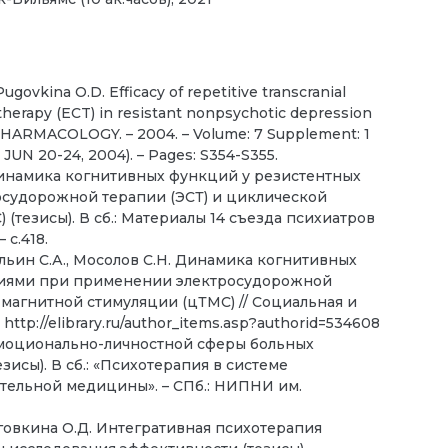
 Pugovkina O.D. Efficacy of repetitive transcranial
therapy (ECT) in resistant nonpsychotic depression
MACOLOGY. – 2004. – Volume: 7 Supplement: 1
 JUN 20-24, 2004). – Pages: S354-S355.
. Динамика когнитивных функций у резистентных
судорожной терапии (ЭСТ) и циклической
тезисы). В сб.: Материалы 14 съезда психиатров
 с.418.
 Ильин С.А., Мосолов С.Н. Динамика когнитивных
сиями при применении электросудорожной
магнитной стимуляции (цТМС) // Социальная и
. http://elibrary.ru/author_items.asp?authorid=534608
 эмоционально-личностной сферы больных
исы). В сб.: «Психотерапия в системе
тельной медицины». – СПб.: НИПНИ им.
Пуговкина О.Д. Интегративная психотерапия