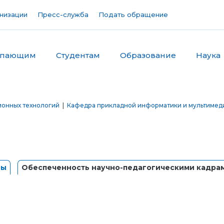
низации
Пресс-служба
Подать обращение
упающим
Студентам
Образование
Наука
ионных технологий
|
Кафедра прикладной информатики и мультимед
ры
Обеспеченность научно-педагогическими кадра