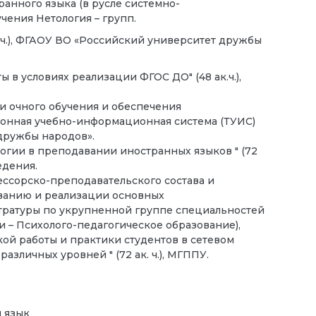
ранного языка (в русле системно-
учения Нетология – групп.
к. ч.), ФГАОУ ВО «Российский университет дружбы
ы в условиях реализации ФГОС ДО" (48 ак.ч.),
ки очного обучения и обеспечения
ионная учебно-информационная система (ТУИС)
 дружбы народов».
огии в преподавании иностранных языков " (72
едения.
ссорско-преподавательского состава и
ванию и реализации основных
тратуры по укрупненной группе специальностей
и – Психолого-педагогическое образование),
ой работы и практики студентов в сетевом
зличных уровней " (72 ак. ч.), МГППУ.
 язык