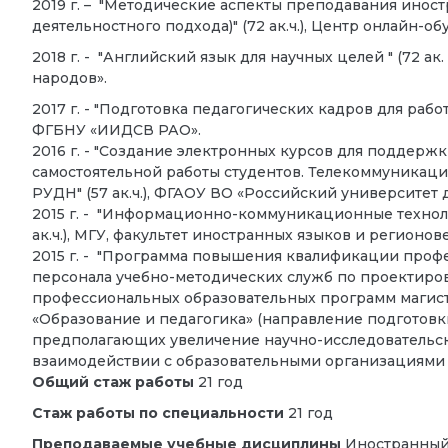
2019 г. – "Методические аспекты преподавания иност
деятельностного подхода)" (72 ак.ч.), Центр онлайн-об
2018 г. - "Английский язык для научных целей " (72 а
народов».
2017 г. - "Подготовка педагогических кадров для работ
ФГБНУ «ИИДСВ РАО».
2016 г. - "Создание электронных курсов для поддерж
самостоятельной работы студентов. Телекоммуникац
РУДН" (57 ак.ч.), ФГАОУ ВО «Российский университет
2015 г. - "Информационно-коммуникационные технол
ак.ч.), МГУ, факультет иностранных языков и регионов
2015 г. - "Программа повышения квалификации профе
персонала учебно-методических служб по проектиро
профессиональных образовательных программ магис
«Образование и педагогика» (направление подготовк
предполагающих увеличение научно-исследовательск
взаимодействии с образовательными организациями ра
Общий стаж работы
21 год
Стаж работы по специальности
21 год
Преподаваемые учебные дисциплины
Иностранный