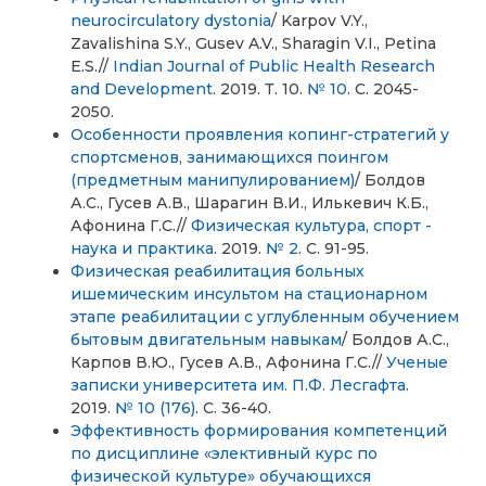
neurocirculatory dystonia
/ Karpov V.Y.,
Zavalishina S.Y., Gusev A.V., Sharagin V.I., Petina
E.S.//
Indian Journal of Public Health Research
and Development
. 2019. Т. 10.
№ 10
. С. 2045-
2050.
Особенности проявления копинг-стратегий у
спортсменов, занимающихся поингом
(предметным манипулированием)
/ Болдов
А.С., Гусев А.В., Шарагин В.И., Илькевич К.Б.,
Афонина Г.С.//
Физическая культура, спорт -
наука и практика
. 2019.
№ 2
. С. 91-95.
Физическая реабилитация больных
ишемическим инсультом на стационарном
этапе реабилитации с углубленным обучением
бытовым двигательным навыкам
/ Болдов А.С.,
Карпов В.Ю., Гусев А.В., Афонина Г.С.//
Ученые
записки университета им. П.Ф. Лесгафта
.
2019.
№ 10 (176)
. С. 36-40.
Эффективность формирования компетенций
по дисциплине «элективный курс по
физической культуре» обучающихся