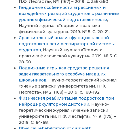
П.Ф. Лесгафта», №1 (167) – 2019 с. 356-360
Гендерные особенности агрессивных и
враждебных реакций студентов с различным
уровнем физической подготовленности
,
Научный журнал «Теория и практика
физической культуры». 2019. № 5. С. 20-21.
Сравнительный анализ функциональной
подготовленности респираторной системы
студентов
,
Научный журнал «Теория и
практика физической культуры». 2019. № 5. С.
28-30.
Подвижные игры как средство решения
задач плавательного всеобуча младших
школьников
, Научно-теоретический журнал
«Ученые записки университета им. П.Ф.
Лесгафта», № 2 (168) – 2019 с. 188-192
Физическая реабилитация подростков при
нейроциркуляторной дистонии
, Научно-
теоретический журнал «Ученые записки
университета им. П.Ф. Лесгафта», № 9 (175) –
2019 С. 64-68.
Physical rehabilitation of girls with