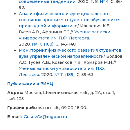
современные тенденции
. 2020. Т. 8.
№ 4
. С. 86-
92.
Анализ физического и функционального
состояния организма студентов обучающихся
прикладной информатике
/ Илькевич К.Б.,
Гусев А.В., Афонина Г.С.//
Ученые записки
университета им. П.Ф. Лесгафта
.
2020.
№ 10 (188)
. С. 145-148.
Мониторинг физического развития студентов
вуза управленческой направленности
/ Болдов
А.С., Гусев А.В., Козьяков Р.В., Комаров М.Н.//
Ученые записки университета им. П.Ф.
Лесгафта
. 2020.
№ 11 (189)
. С. 59-63.
Публикации в РИНЦ
Адрес:
Москва, Шелепихинская наб., д. 2А, стр. 1,
каб. 105.
График работы:
пн.-сб., 09:00-18:00.
E-mail:
GusevAV@mgppu.ru