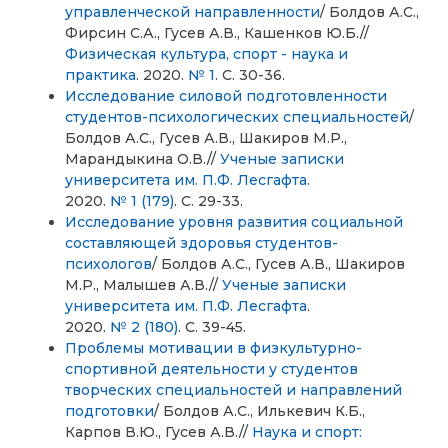
управленческой направленности
/ Болдов А.С.,
Фирсин С.А., Гусев А.В., Кашенков Ю.Б.//
Физическая культура, спорт - наука и
практика
. 2020.
№ 1
. С. 30-36.
Исследование силовой подготовленности
студентов-психологических специальностей
/
Болдов А.С., Гусев А.В., Шакиров М.Р.,
Марандыкина О.В.//
Ученые записки
университета им. П.Ф. Лесгафта
.
2020.
№ 1 (179)
. С. 29-33.
Исследование уровня развития социальной
составляющей здоровья студентов-
психологов
/ Болдов А.С., Гусев А.В., Шакиров
М.Р., Малышев А.В.//
Ученые записки
университета им. П.Ф. Лесгафта
.
2020.
№ 2 (180)
. С. 39-45.
Проблемы мотивации в физкультурно-
спортивной деятельности у студентов
творческих специальностей и направлений
подготовки
/ Болдов А.С., Илькевич К.Б.,
Карпов В.Ю., Гусев А.В.//
Наука и спорт: