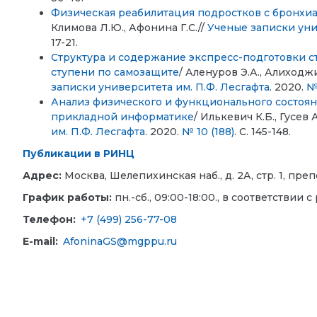
Физическая реабилитация подростков с бронхи
Климова Л.Ю., Афонина Г.С.//
Ученые записки уни
17-21.
Структура и содержание экспресс-подготовки ст
ступени по самозащите
/ Аленуров Э.А., Алиходжи
записки университета им. П.Ф. Лесгафта
. 2020.
№
Анализ физического и функционального состоя
прикладной информатике
/ Илькевич К.Б., Гусев 
им. П.Ф. Лесгафта
. 2020.
№ 10 (188)
. С. 145-148.
Публикации в РИНЦ
Адрес:
Москва, Шелепихинская наб., д. 2А, стр. 1, пр
График работы:
пн.-сб., 09:00-18:00., в соответствии
Телефон:
+7 (499) 256-77-08
E-mail:
AfoninaGS@mgppu.ru