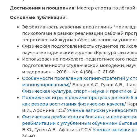
Достижения и поощрения:
Мастер спорта по лёгкой 
Основные публикации:
Эффективность усвоения дисциплины "прикладна
психологами в рамках реализации рабочей прог
теоретический журнал «Ученые записки университет
Физическая подготовленность студентов психоло
научно-методический журнал «Культура физическая 
Использование психолого-педагогического под
подготовленности студенческой молодежи, нау
и здоровье». – 2018. – No 4 (68). – С. 61-68.
Особенности проявления копинг-стратегий у с
манипулированием)
/ Болдов А.С., Гусев А.В., Шар
Физическая культура, спорт - наука и практика
. 
Подвижные игры в режиме прогулок детей 5-6 
как резерв воспитания физических качеств
/ Кар
В.И., Афонина Г.С.//
Ученые записки университета
Физическая реабилитация больных ишемическим
реабилитации с углубленным обучением бытовы
В.Ю., Гусев А.В., Афонина Г.С.//
Ученые записки ун
36-40.