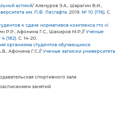
альной астмой
/ Аленуров Э.А., Шарагин В.И.,
верситета им. П.Ф. Лесгафта
. 2019.
№ 10 (176)
. С.
удентов к сдаче нормативов комплекса гто vi
н Р.Р., Афонина Г.С., Шакиров М.Р.//
Ученые
 4 (182)
. С. 14-20.
ния организма студентов обучающихся
А.В., Афонина Г.С.//
Ученые записки университета
еподавательская спортивного зала
 с расписанием занятий