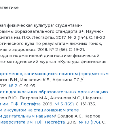
атлетике
я физическая культура" студентами-
раммы образовательного стандарта 3+, Научно-
а им. П.Ф. Лесгафта». 2017. № 2 (144). С. 18-22
гического вуза по результатам лыжных гонок,
и здоровье». 2018. № 2 (66). С. 19-21.
хода в нормативной диагностике физической
чно-методический журнал «Культура физическая
портсменов, занимающихся поингом (предметным
агин В.И., Илькевич К.Б., Афонина Г.С.//
2019.
№ 2
. С. 91-95.
лет в дошкольных образовательных организациях
пов В.Ю., Петрова М.А., Антонова М.С., Шарагин
 им. П.Ф. Лесгафта
. 2019.
№ 3 (169)
. С. 131-135.
 инсультом на стационарном этапе
м двигательным навыкам
/ Болдов А.С., Карпов
иверситета им. П.Ф. Лесгафта
. 2019.
№ 10 (176)
. С.