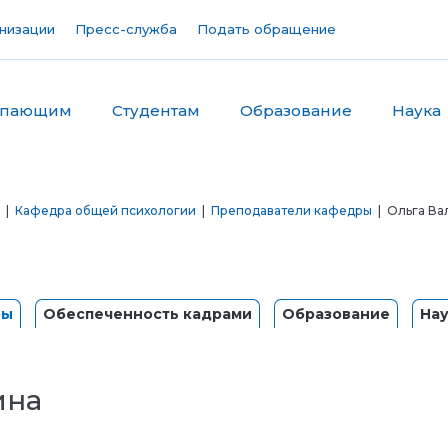
низации
Пресс-служба
Подать обращение
упающим
Студентам
Образование
Наука
|
Кафедра общей психологии
|
Преподаватели кафедры
| Ольга Ва
ры
Обеспеченность кадрами
Образование
На
ина