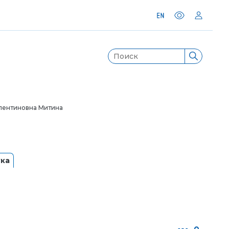
лентиновна Митина
ука