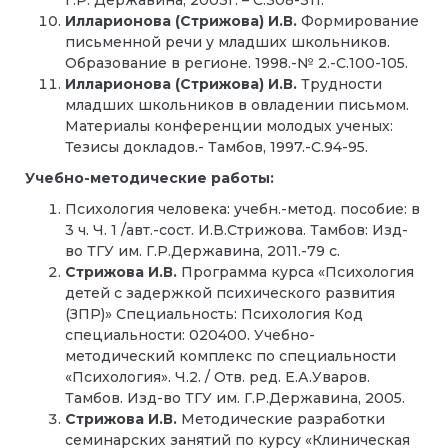
Г.Р. Державина, 2003г. – С.308-311.
Илларионова (Стрижова) И.В.
Формирование
письменной речи у младших школьников.
Образование в регионе. 1998.-№ 2.-С.100-105.
Илларионова (Стрижова) И.В.
Трудности
младших школьников в овладении письмом.
Материалы конференции молодых ученых:
Тезисы докладов.- Тамбов, 1997.-С.94-95.
Учебно-методические работы:
Психология человека: учебн.-метод. пособие: в
3 ч. Ч. 1 /авт.-сост. И.В.Стрижова. Тамбов: Изд-
во ТГУ им. Г.Р.Державина, 2011.-79 с.
Стрижова И.В.
Программа курса «Психология
детей с задержкой психического развития
(ЗПР)» Специальность: Психология Код
специальности: 020400. Учебно-
методический комплекс по специальности
«Психология». Ч.2. / Отв. ред. Е.А.Уваров.
Тамбов. Изд-во ТГУ им. Г.Р.Державина, 2005.
Стрижова И.В.
Методические разработки
семинарских занятий по курсу «Клиническая