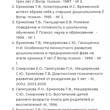
трех лет // Вопр. психол.- 1987. - № 5.
Ермолова Т.В., Комогорцева И.С. Временной
аспект образа себя у старших дошкольников //
Вопр. психол.- 1995. - № 2.
Ермолова Т.В., Панцырная Е.В. Ролевое
поведение и готовность к школьному
обучению // Психoл. наука и образование . -
1999. - № 1.
Ермолова Т.В., Мещерякова С.Ю., Ганошенко
Н.И. Особенности личностного развития
дошкольников в предкризисной фазе на
этапе кризиса 7 лет // Вопр.психол. - 1999. - №
1.
Смирнова Е.О., Галигузова Л.Н., Мещерякова
С.Ю., Ермолова Т.В. Диагностика психического
развития детей от рождения до 3 лет. - М.,
2002. 2003,2005
Галигузова Л.Н., Ермолова Т.В., Мещерякова
С.Ю., Смирнова Е.О. Воспитание детей
раннего возраста: Книга для родителей и
воспитателей. М., 1996.
Ермолова Т.В. Освоение предметного мира;