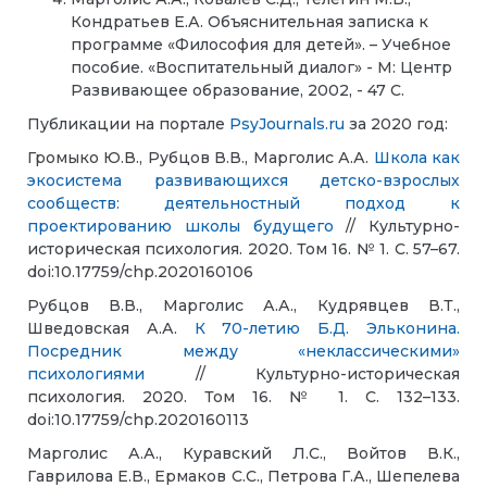
Кондратьев Е.А. Объяснительная записка к
программе «Философия для детей». – Учебное
пособие. «Воспитательный диалог» - М: Центр
Развивающее образование, 2002, - 47 С.
Публикации на портале
PsyJournals
.
ru
за 2020 год:
Громыко Ю.В., Рубцов В.В., Марголис А.А.
Школа как
экосистема развивающихся детско-взрослых
сообществ: деятельностный подход к
проектированию школы будущего
// Культурно-
историческая психология. 2020. Том 16. № 1. С. 57–67.
doi:10.17759/chp.2020160106
Рубцов В.В., Марголис А.А., Кудрявцев В.Т.,
Шведовская А.А.
К 70-летию Б.Д. Эльконина.
Посредник между «неклассическими»
психологиями
// Культурно-историческая
психология. 2020. Том 16. № 1. С. 132–133.
doi:10.17759/chp.2020160113
Марголис А.А., Куравский Л.С., Войтов В.К.,
Гаврилова Е.В., Ермаков С.С., Петрова Г.А., Шепелева