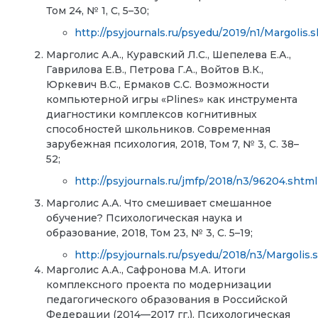
Том 24, № 1, С, 5–30;
http://psyjournals.ru/psyedu/2019/n1/Margolis.
Марголис А.А., Куравский Л.С., Шепелева Е.А.,
Гаврилова Е.В., Петрова Г.А., Войтов В.К.,
Юркевич В.С., Ермаков С.С. Возможности
компьютерной игры «Plines» как инструмента
диагностики комплексов когнитивных
способностей школьников. Современная
зарубежная психология, 2018, Том 7, № 3, С. 38–
52;
http://psyjournals.ru/jmfp/2018/n3/96204.shtml
Марголис А.А. Что смешивает смешанное
обучение? Психологическая наука и
образование, 2018, Том 23, № 3, С. 5–19;
http://psyjournals.ru/psyedu/2018/n3/Margolis.
Марголис А.А., Сафронова М.А. Итоги
комплексного проекта по модернизации
педагогического образования в Российской
Федерации (2014—2017 гг.). Психологическая