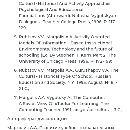
Cultural -Historical And Activity
Approaches:
Psychological
And Educational
Foundations
(Afterward).
Natasha: Vygotskyan
D
ialogues.,
Teacher College Press,
1996, P. 117-
129;
Rubtsov V.V., Margolis A.A.
Activity Oriented
Models Of
Information - Based
Instructional
Environments. Technology and the
future of
schooling (Ed.
By Stephen T. Kerr), Part
2. The
University of
Chicago Press, 1996, P. 172-199
;
Rubtsov V.V., Margolis A.A., Guruzhapov V.A.
The
Cultural - Historical Type
Of School
.
Russian
Education and
Society. N.Y.,
1995,
August,
№ 8, -
21
С
.;
Margolis A.A.
Vygotsky At The Computer:
A
Soviet View Of «Tools» For Learning.
The
Computing
Tea
с
h
е
r,
1991,
август
/
сентябрь
, - 3
С
.;
Автореферат диссертации:
Марголис А.А. Развитие учебно-познавательных