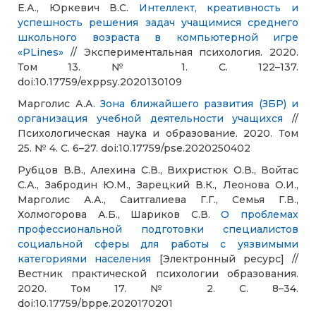
Е.А., Юркевич В.С.
Интеллект, креативность и
успешность решения задач учащимися среднего
школьного возраста в компьютерной игре
«PLines»
// Экспериментальная психология. 2020.
Том 13. № 1. С. 122–137.
doi:10.17759/exppsy.2020130109
Марголис А.А.
Зона ближайшего развития (ЗБР) и
организация учебной деятельности учащихся
//
Психологическая наука и образование. 2020. Том
25. № 4. С. 6–27. doi:10.17759/pse.2020250402
Рубцов В.В., Алехина С.В., Вихристюк О.В., Войтас
С.А., Забродин Ю.М., Зарецкий В.К., Леонова О.И.,
Марголис А.А., Саитгалиева Г.Г., Семья Г.В.,
Холмогорова А.Б., Шариков С.В.
О проблемах
профессиональной подготовки специалистов
социальной сферы для работы с уязвимыми
категориями населения
[Электронный ресурс] //
Вестник практической психологии образования.
2020. Том 17. № 2. С. 8–34.
doi:10.17759/bppe.2020170201