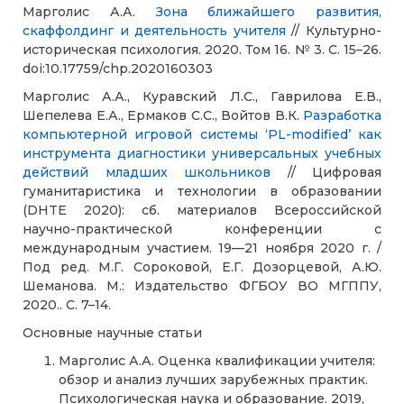
Марголис А.А.
Зона ближайшего развития,
скаффолдинг и деятельность учителя
// Культурно-
историческая психология. 2020. Том 16. № 3. С. 15–26.
doi:10.17759/chp.2020160303
Марголис А.А., Куравский Л.С., Гаврилова Е.В.,
Шепелева Е.А., Ермаков С.С., Войтов В.К.
Разработка
компьютерной игровой системы ‘PL-modified’ как
инструмента диагностики универсальных учебных
действий младших школьников
// Цифровая
гуманитаристика и технологии в образовании
(DHTE 2020): сб. материалов Всероссийской
научно-практической конференции с
международным участием. 19—21 ноября 2020 г. /
Под ред. М.Г. Сороковой, Е.Г. Дозорцевой, А.Ю.
Шеманова. М.: Издательство ФГБОУ ВО МГППУ,
2020.. С. 7–14.
Основные научные статьи
Марголис А.А. Оценка квалификации учителя:
обзор и анализ лучших зарубежных практик.
Психологическая наука и образование. 2019,