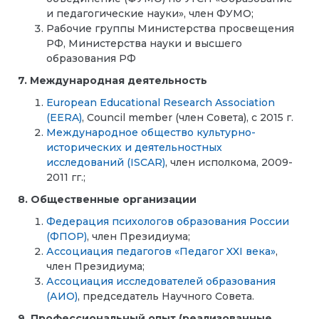
и педагогические науки», член ФУМО;
Рабочие группы Министерства просвещения
РФ, Министерства науки и высшего
образования РФ
7.
Международная
деятельность
European Educational Research Association
(EERA)
, Council member (
член
Совета
),
с
2015
г
.
Международное общество культурно-
исторических и деятельностных
исследований (
ISCAR
)
, член исполкома, 2009-
2011 гг.;
8. Общественные организации
Федерация психологов образования России
(ФПОР)
, член Президиума;
Ассоциация педагогов «Педагог
XXI
века»
,
член Президиума;
Ассоциация исследователей образования
(АИО)
, председатель Научного Совета.
9. Профессиональный опыт (реализованные