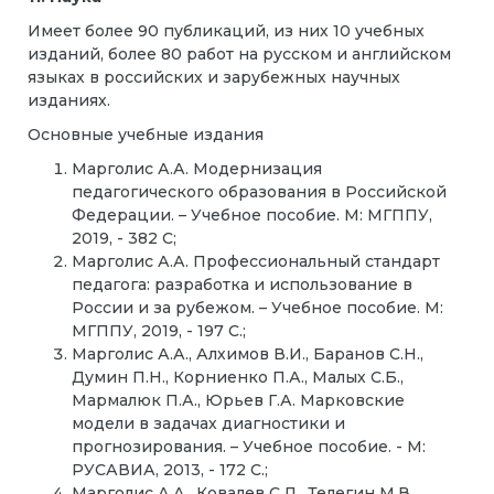
Имеет более 90 публикаций, из них 10 учебных
изданий, более 80 работ на русском и английском
языках в российских и зарубежных научных
изданиях.
Основные учебные издания
Марголис А.А. Модернизация
педагогического образования в Российской
Федерации. – Учебное пособие. М: МГППУ,
2019, - 382 С;
Марголис А.А. Профессиональный стандарт
педагога: разработка и использование в
России и за рубежом. – Учебное пособие. М:
МГППУ, 2019, - 197 С.;
Марголис А.А., Алхимов В.И., Баранов С.Н.,
Думин П.Н., Корниенко П.А., Малых С.Б.,
Мармалюк П.А., Юрьев Г.А. Марковские
модели в задачах диагностики и
прогнозирования. – Учебное пособие. - М:
РУСАВИА, 2013, - 172 С.;
Марголис А.А., Ковалев С.Д., Телегин М.В.,