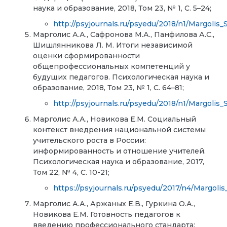
наука и образование, 2018, Том 23, № 1, С. 5–24;
http://psyjournals.ru/psyedu/2018/n1/Margolis_
Марголис А.А., Сафронова М.А., Панфилова А.С.,
Шишлянникова Л. М. Итоги независимой
оценки сформированности
общепрофессиональных компетенций у
будущих педагогов. Психологическая наука и
образование, 2018, Том 23, № 1, С. 64–81;
http://psyjournals.ru/psyedu/2018/n1/Margolis_
Марголис А.А., Новикова Е.М. Социальный
контекст внедрения национальной системы
учительского роста в России:
информированность и отношение учителей.
Психологическая наука и образование, 2017,
Том 22, № 4, С. 10-21;
https://psyjournals.ru/psyedu/2017/n4/Margoli
Марголис А.А., Аржаных Е.В., Гуркина О.А.,
Новикова Е.М. Готовность педагогов к
введению профессионального стандарта: