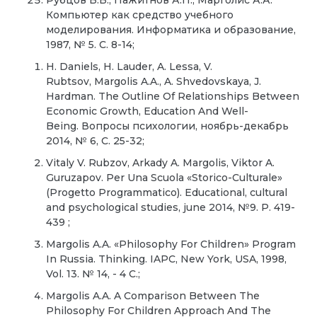
Компьютер как средство учебного
моделирования. Информатика и образование,
1987, № 5. С. 8-14;
H. Daniels, H. Lauder, A. Lessa, V.
Rubtsov,
Margolis A.A.
,
A. Shvedovskaya, J.
Hardman.
The Outline Of Relationships Between
Economic Growth, Education And Well-
Being.
Вопросы психологии, ноябрь-декабрь
2014, № 6, С. 25-32;
Vitaly V. Rubzov,
Arkady A. Margolis,
Viktor A.
Guruzapov.
Per Una Scuola «Storico-Culturale»
(Progetto Programmatico).
Educational, cultural
and psychological studies, june 2014, №9. P. 419-
439
;
Margolis A.A.
«Philosophy For Children» Program
In Russia.
Thinking. IAPC, New York, USA, 1998,
Vol. 13.
№ 14, - 4 С.;
Margolis A.A.
A Comparison Between The
Philosophy For Children
Approach And The