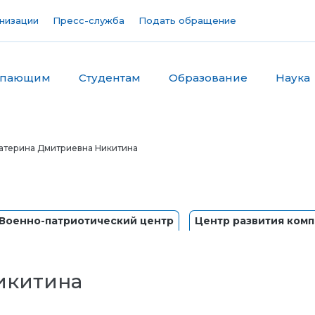
низации
Пресс-служба
Подать обращение
упающим
Студентам
Образование
Наука
атерина Дмитриевна Никитина
Военно-патриотический центр
Центр развития ком
икитина