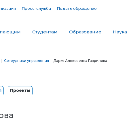
низации
Пресс-служба
Подать обращение
упающим
Студентам
Образование
Наука
|
Сотрудники управления
| Дарья Алексеевна Гаврилова
я
Проекты
ова